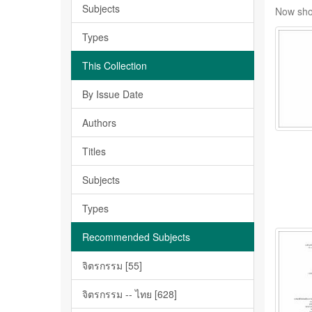
Subjects
Now sho
Types
This Collection
By Issue Date
Authors
Titles
Subjects
Types
Recommended Subjects
จิตรกรรม [55]
จิตรกรรม -- ไทย [628]