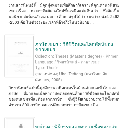
งานสารนิพนธ์นี้ มีจุดมุ่งหมายเพื่อศึกษาวิเคราะห์คุณค่านวนิยาย
เขมรเรื่อง พระอาทิตย์ดวงใหม่ขึ้นเหนือแผ่นดินเก่า ซึ่งจัดเป็น
นวนิยายสะท้อนสังคม ผลการศึกษาสรุปได้ว่า ระหว่าง พ.ศ. 2492
-2503 คือ ในช่วงระยะเวลาที่อ้างถึงในนวนิยาย ...
ภาษิตเขมร : วิถีชีวิตและโลกทัศน์ของ
ชาวเขมร
Collection: Theses (Master's degree) - Khmer
Language / วิทยานิพนธ์ - ภาษาเขมร
Type: Thesis
อุบล เทศทอง
;
Ubol Tedtong
(
มหาวิทยาลัย
ศิลปากร
,
2005
)
วิทยานิพนธ์ฉบับนี้มุ่งศึกษาภาษิตเขมรในด้านลักษณะทั่วไปของ
ภาษิต ที่มาและเนื้อหาภาษิตตลอดจนศึกษาวิถีชีวิตและโลกทัศน์
ของคนเขมรที่สะท้อนจากภาษิต ซึ่งผู้วิจัยเก็บรวบรวมได้ทั้งหมด
จำนวน 800 ภาษิต ผลการศึกษาพบว่า ภาษิตเขมรมีล ...
มะม็วด : พิธีกรรมและความเชื่อของกลุ่ม