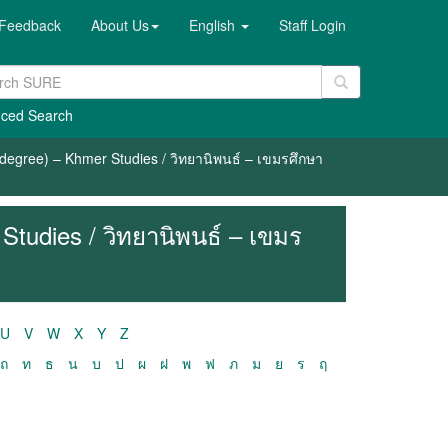
Feedback
About Us
English
Staff Login
ced Search
degree) – Khmer Studies / วิทยานิพนธ์ – เขมรศึกษา
Studies / วิทยานิพนธ์ – เขมร
U
V
W
X
Y
Z
ถ
ท
ธ
น
บ
ป
ผ
ฝ
พ
ฟ
ภ
ม
ย
ร
ฤ