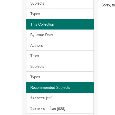
Subjects
Sorry, t
Types
This Collection
By Issue Date
Authors
Titles
Subjects
Types
Recommended Subjects
จิตรกรรม [55]
จิตรกรรม -- ไทย [628]