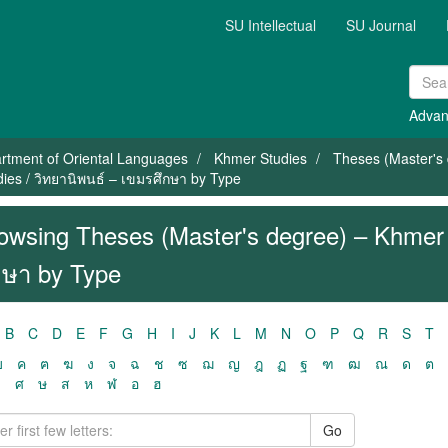
SU Intellectual
SU Journal
Advan
rtment of Oriental Languages
Khmer Studies
Theses (Master's 
ies / วิทยานิพนธ์ – เขมรศึกษา by Type
owsing Theses (Master's degree) – Khmer 
กษา by Type
B
C
D
E
F
G
H
I
J
K
L
M
N
O
P
Q
R
S
T
ฃ
ค
ฅ
ฆ
ง
จ
ฉ
ช
ซ
ฌ
ญ
ฎ
ฏ
ฐ
ฑ
ฒ
ณ
ด
ต
ว
ศ
ษ
ส
ห
ฬ
อ
ฮ
Go