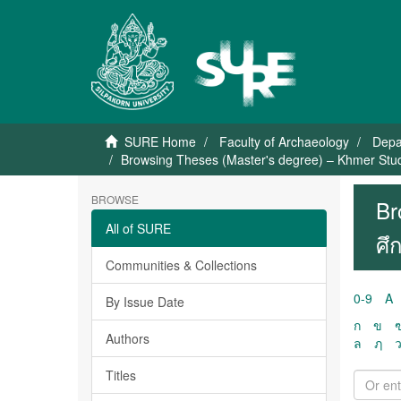
SURE Home
Faculty of Archaeology
Depa
Browsing Theses (Master's degree) – Khmer Stud
BROWSE
Br
All of SURE
ศึ
Communities & Collections
0-9
A
By Issue Date
ก
ข
Authors
ล
ฦ
Titles