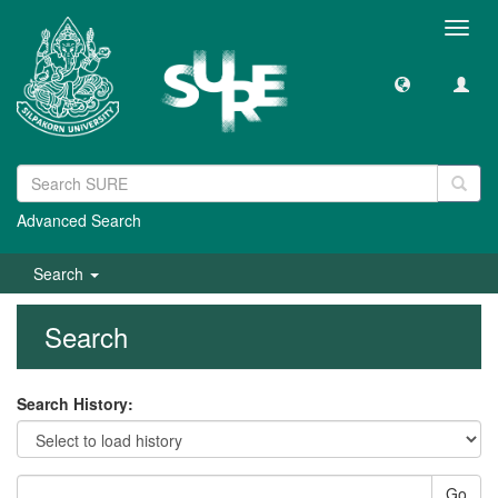
Toggl
navig
Advanced Search
Search
Search
Search History:
Go