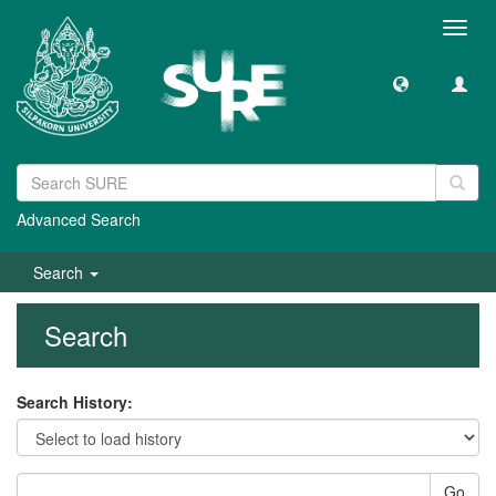
Toggl
navig
Advanced Search
Search
Search
Search History:
Go