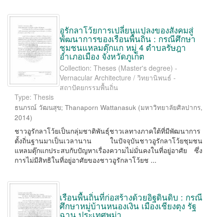
อูรักลาโว้ยการเปลี่ยนแปลงของสังคมสู่
พัฒนาการของเรือนพื้นถิ่น : กรณีศึกษา
ชุมชนแหลมตุ๊กแก หมู่ 4 ตำบลรัษฎา
อำเภอเมือง จังหวัดภูเก็ต
Collection: Theses (Master's degree) -
Vernacular Architecture / วิทยานิพนธ์ -
สถาปัตยกรรมพื้นถิ่น
Type: Thesis
ธนภรณ์ วัฒนสุข
;
Thanaporn Wattanasuk
(
มหาวิทยาลัยศิลปากร
,
2014
)
ชาวอูรักลาโว้ยเป็นกลุ่มชาติพันธุ์ชาวเลทางภาคใต้ที่มีพัฒนาการ
ตั้งถิ่นฐานมาเป็นเวลานาน ในปัจจุบันชาวอูรักลาโว้ยชุมชน
แหลมตุ๊กแกประสบกับปัญหาเรื่องความไม่มั่นคงในที่อยู่อาศัย ซึ่ง
การไม่มีสิทธิในที่อยู่อาศัยของชาวอูรักลาโว้ยช ...
เรือนพื้นถิ่นที่ก่อสร้างด้วยอิฐดินดิบ : กรณี
ศึกษาหมู่บ้านหนองเงิน เมืองเชียงตุง รัฐ
ฉาน ประเทศพม่า