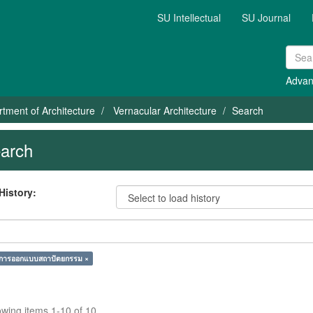
SU Intellectual
SU Journal
Advan
tment of Architecture
Vernacular Architecture
Search
arch
History:
 การออกแบบสถาปัตยกรรม ×
wing items 1-10 of 10