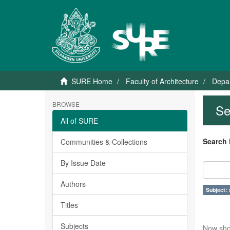
SURE Home
Faculty of Architecture
Depar
BROWSE
Se
All of SURE
Search 
Communities & Collections
By Issue Date
Authors
Subject:
Titles
Subjects
Now sho