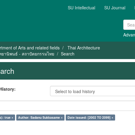
SU Intellectual
SU Journal
Advan
tment of Arts and related fields
Thai Architecture
วิทยานิพนธ์ - สถาปัตยกรรมไทย
Search
arch
History:
s): true ×
Author: Sadanu Sukkasame ×
Date issued: [2002 TO 2099] ×