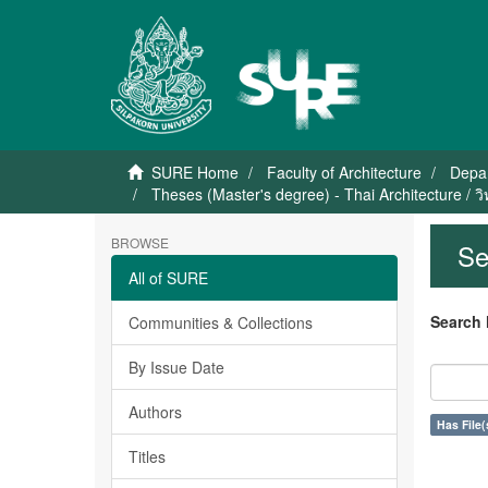
SURE Home
Faculty of Architecture
Depar
Theses (Master's degree) - Thai Architecture / 
BROWSE
Se
All of SURE
Search 
Communities & Collections
By Issue Date
Authors
Has File(
Titles