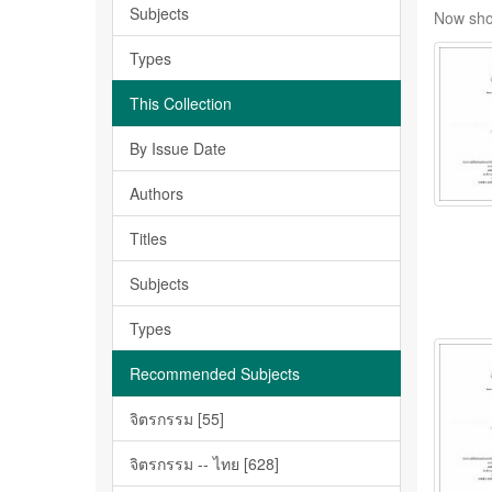
Subjects
Now sho
Types
This Collection
By Issue Date
Authors
Titles
Subjects
Types
Recommended Subjects
จิตรกรรม [55]
จิตรกรรม -- ไทย [628]