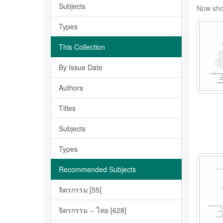
Subjects
Now sho
Types
This Collection
By Issue Date
Authors
Titles
Subjects
Types
Recommended Subjects
จิตรกรรม [55]
จิตรกรรม -- ไทย [628]