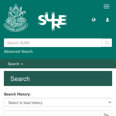
Toggl
navig
Advanced Search
Search
Search
Search History:
Go