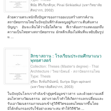
พินัย สิริเกียรติกุล
;
Pinai Sirikiatikul
(
มหาวิทยาลัย
ศิลปากร
,
2002
)
ด้วยความตระหนักถึงปัญหาของการออแบบสร้างสรรค์งาน
สถาปัตยกรรมไทยในปัจจุบันที่กำลังผจญอยู่กับภาวะตีบตันทาง
ปัญญา อันจะเห็นได้ว่าเมื่อใดก็ตาม ที่เราต้องการแสดงออกถึง
ความเป็นไทยทางสถาปัตยกรรม มักหลีกเลี่ยงไม่พ้นที่จะหยิบยืมรูป
แ ...
สิกขาสถาน : โรงเรียนประถมศึกษาแนว
พุทธศาสตร์
Collection: Theses (Master's degree) - Thai
Architecture / วิทยานิพนธ์ - สถาปัตยกรรมไทย
Type: Thesis
สุริยะ สิงห์อภินันทน์
;
Suriya Sign-apinant
(
มหาวิทยาลัยศิลปากร
,
2003
)
ในปัจจุบันโลกเรากำลังเข้าสู่ยุคข้อมูลข่าวสาร และด้วยความเคลี่
อนไหวทางวัฒนธรรม อย่างรวดเร็วทำให้เกิดการแลกเปลี่ยนและ
รับเอาวัฒนธรรมภายนอกเข้าสู่วิถีชีวิตของคนไทยมากขึ้นโดย
มิได้กลั่นกรองปรับใช้อย่างเหมาะสม ทำให้วิถีชิวิต ...