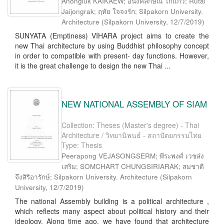
Anongluk KAIKAEW; อนงค์ลักษณ์ ไก่แก้ว; Rutai
Jaijongrak; ฤทัย ใจจงรัก; Silpakorn University.
Architecture
(
Silpakorn University
,
12/7/2019
)
SUNYATA (Emptiness) VIHARA project aims to create the
new Thai architecture by using Buddhist philosophy concept
in order to compatible with present- day functions. However,
it is the great challenge to design the new Thai ...
NEW NATIONAL ASSEMBLY OF SIAM
Collection: Theses (Master's degree) - Thai
Architecture / วิทยานิพนธ์ - สถาปัตยกรรมไทย
Type: Thesis
Peerapong VEJASONGSERM; พีระพงศ์ เวชส่ง
เสริม; SOMCHART CHUNGSIRIARAK; สมชาติ
จึงสิริอารักษ์; Silpakorn University. Architecture
(
Silpakorn
University
,
12/7/2019
)
The national Assembly building is a political architecture ,
which reflects many aspect about political history and their
ideology. Along time ago, we have found that architecture