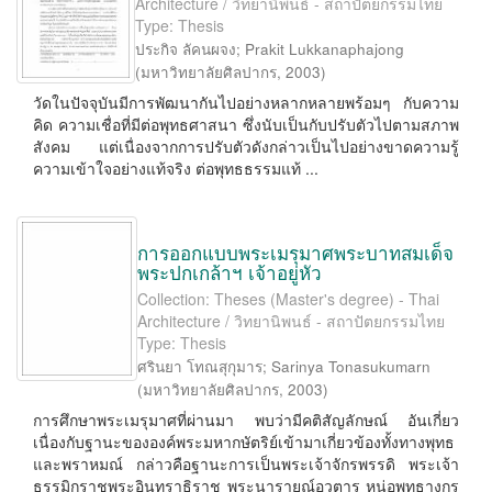
Architecture / วิทยานิพนธ์ - สถาปัตยกรรมไทย
Type: Thesis
ประกิจ ลัคนผจง
;
Prakit Lukkanaphajong
(
มหาวิทยาลัยศิลปากร
,
2003
)
วัดในปัจจุบันมีการพัฒนากันไปอย่างหลากหลายพร้อมๆ กับความ
คิด ความเชื่อที่มีต่อพุทธศาสนา ซึ่งนับเป็นกับปรับตัวไปตามสภาพ
สังคม แต่เนื่องจากการปรับตัวดังกล่าวเป็นไปอย่างขาดความรู้
ความเข้าใจอย่างแท้จริง ต่อพุทธธรรมแท้ ...
การออกแบบพระเมรุมาศพระบาทสมเด็จ
พระปกเกล้าฯ เจ้าอยู่หัว
Collection: Theses (Master's degree) - Thai
Architecture / วิทยานิพนธ์ - สถาปัตยกรรมไทย
Type: Thesis
ศรินยา โทณสุกุมาร
;
Sarinya Tonasukumarn
(
มหาวิทยาลัยศิลปากร
,
2003
)
การศึกษาพระเมรุมาศที่ผ่านมา พบว่ามีคติสัญลักษณ์ อันเกี่ยว
เนื่องกับฐานะขององค์พระมหากษัตริย์เข้ามาเกี่ยวข้องทั้งทางพุทธ
และพราหมณ์ กล่าวคือฐานะการเป็นพระเจ้าจักรพรรดิ พระเจ้า
ธรรมิกราชพระอินทราธิราช พระนารายณ์อวตาร หน่อพุทธางกรู