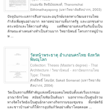
ถนอมชัย สิทธิมัธยพงศ์
;
Thanomchai
Sithimathayapong
(
มหาวิทยาลัยศิลปากร
,
2003
)
ปัจจุบันกระแสการสืบสานและอนุรักษ์มรดกทางวัฒนธรรมไทย
กำลังเพิ่มพูนอย่างมาก หลายหน่วยงานทั้งภาครัฐ และเอกชนต่าง
ตระหนักและให้ความสำคัญ แต่ที่พยายามส่งเสริมกันนั้นเป็น
ลักษณะต่างคนต่างทำเป็นส่วนมาก วิทยานิพนธ์ โครงการหมู่บ้าน
ห ...
วัดหน้าพระธาตุ อำเภอนครไทย จังหวัด
พิษณุโลก
Collection: Theses (Master's degree) - Thai
Architecture / วิทยานิพนธ์ - สถาปัตยกรรมไทย
Type: Thesis
ศักดิ์สิทธิ์ โสมนัส
;
Saksit Somanat
(
มหาวิทยาลัย
ศิลปากร
,
2004
)
วัดเป็นสถานที่ที่สำคัญแห่งหนึ่งของคนไทยนับตั้งแต่เริ่มแรกของ
อาณาจักรไทย สมัยสุโขทัยเป็นต้นมา นอกจากจะเป็นศูนย์รวม
ทางจิตใจวัดยังเป็นศูนย์กลางทางกิจกรรมของชุมชน ทั้งกษัตริย์
และชาวบ้านต่างก็ให้การอุปถัมภ์วัดอย่างดีมาโดยตลอด ...