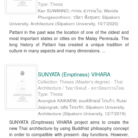
Type: Thesis
Kan SUWANNO; กรรณ สุวรรณโน; Wanida
Phungsoonthorn; วนิดา พึ่งสุนทร; Silpakorn
University. Architecture
(
Silpakorn University
,
10/7/2020
)
Pattani in the past was the location of one of the oldest and
most important states or cities on the Malay Peninsula. The
long history of Pattani has created a unique tradition of
culture in many aspects and many dimensions. ...
SUNYATA (Emptiness) VIHARA
Collection: Theses (Master's degree) - Thai
Architecture / วิทยานิพนธ์ - สถาปัตยกรรมไทย
Type: Thesis
Anongluk KAIKAEW; อนงค์ลักษณ์ ไก่แก้ว; Rutai
Jaijongrak; ฤทัย ใจจงรัก; Silpakorn University.
Architecture
(
Silpakorn University
,
12/7/2019
)
SUNYATA (Emptiness) VIHARA project aims to create the
new Thai architecture by using Buddhist philosophy concept
in order to compatible with present- day functions. However,