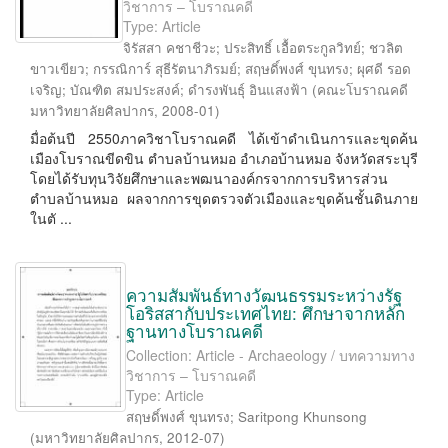
วิชาการ – โบราณคดี
Type: Article
จิรัสสา คชาชีวะ
;
ประสิทธิ์ เอื้อตระกูลวิทย์
;
ชวลิต
ขาวเขียว
;
กรรณิการ์ สุธีรัตนาภิรมย์
;
สฤษดิ์พงศ์ ขุนทรง
;
ผุศดี รอด
เจริญ
;
บัณฑิต สมประสงค์
;
ดำรงพันธุ์ อินแสงฟ้า
(
คณะโบราณคดี
มหาวิทยาลัยศิลปากร
,
2008-01
)
มื่อต้นปี 2550ภาควิชาโบราณคดี ได้เข้าดำเนินการและขุดค้น
เมืองโบราณขีดขิน ตำบลบ้านหมอ อำเภอบ้านหมอ จังหวัดสระบุรี
โดยได้รับทุนวิจัยศึกษาและพฒนาองค์กรจากการบริหารส่วน
ตำบลบ้านหมอ ผลจากการขุดตรวจตัวเมืองและขุดค้นชั้นดินภาย
ในตั ...
ความสัมพันธ์ทางวัฒนธรรมระหว่างรัฐ
โอริสสากับประเทศไทย: ศึกษาจากหลัก
ฐานทางโบราณคดี
Collection: Article - Archaeology / บทความทาง
วิชาการ – โบราณคดี
Type: Article
สฤษดิ์พงศ์ ขุนทรง
;
Saritpong Khunsong
(
มหาวิทยาลัยศิลปากร
,
2012-07
)