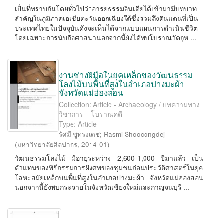
เป็นที่ทราบกันโดยทั่วไปว่าอารยธรรมอินเดียได้เข้ามามีบทบาท
สำคัญในภูมิภาคเอเชียตะวันออกเฉียงใต้ซึ่งรวมถึงดินแดนที่เป็น
ประเทศไทยในปัจจุบันดังจะเห็นได้จากแบบแผนการดำเนินชีวิต
โดยเฉพาะการนับถือศาสนานอกจากนี้ยังได้พบโบราณวัตถุห ...
งานช่างฝีมือในยุคเหล็กของวัฒนธรรม
โลงไม้บนพื้นที่สูงในอำเภอปางมะผ้า
จังหวัดแม่ฮ่องสอน
Collection: Article - Archaeology / บทความทาง
วิชาการ – โบราณคดี
Type: Article
รัศมี ชูทรงเดช
;
Rasmi Shoocongdej
(
มหาวิทยาลัยศิลปากร
,
2014-01
)
วัฒนธรรมโลงไม้ มีอายุระหว่าง 2,600-1,000 ปีมาแล้ว เป็น
ตัวแทนของพิธีกรรมการฝังศพของชุมชนก่อนประวัติศาสตร์ในยุค
โลหะสมัยเหล็กบนพื้นที่สูงในอำเภอปางมะผ้า จังหวัดแม่ฮ่องสอน
นอกจากนี้ยังพบกระจายในจังหวัดเชียงใหม่และกาญจนบุรี ...