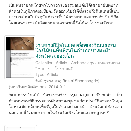
เป็นที่ทราบกันโดยทั่วไปว่าอารยธรรมอินเดียได้เข้ามามีบทบาท
สำคัญในภูมิภาคเอเชียตะวันออกเฉียงใต้ซึ่งรวมถึงดินแดนที่เป็น
ประเทศไทยในปัจจุบันดังจะเห็นได้จากแบบแผนการดำเนินชีวิต
โดยเฉพาะการนับถือศาสนานอกจากนี้ยังได้พบโบราณวัตถุห ...
งานช่างฝีมือในยุคเหล็กของวัฒนธรรม
โลงไม้บนพื้นที่สูงในอำเภอปางมะผ้า
จังหวัดแม่ฮ่องสอน
Collection: Article - Archaeology / บทความทาง
วิชาการ – โบราณคดี
Type: Article
รัศมี ชูทรงเดช
;
Rasmi Shoocongdej
(
มหาวิทยาลัยศิลปากร
,
2014-01
)
วัฒนธรรมโลงไม้ มีอายุระหว่าง 2,600-1,000 ปีมาแล้ว เป็น
ตัวแทนของพิธีกรรมการฝังศพของชุมชนก่อนประวัติศาสตร์ในยุค
โลหะสมัยเหล็กบนพื้นที่สูงในอำเภอปางมะผ้า จังหวัดแม่ฮ่องสอน
นอกจากนี้ยังพบกระจายในจังหวัดเชียงใหม่และกาญจนบุรี ...