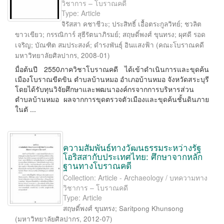
วิชาการ – โบราณคดี
Type: Article
จิรัสสา คชาชีวะ
;
ประสิทธิ์ เอื้อตระกูลวิทย์
;
ชวลิต
ขาวเขียว
;
กรรณิการ์ สุธีรัตนาภิรมย์
;
สฤษดิ์พงศ์ ขุนทรง
;
ผุศดี รอด
เจริญ
;
บัณฑิต สมประสงค์
;
ดำรงพันธุ์ อินแสงฟ้า
(
คณะโบราณคดี
มหาวิทยาลัยศิลปากร
,
2008-01
)
มื่อต้นปี 2550ภาควิชาโบราณคดี ได้เข้าดำเนินการและขุดค้น
เมืองโบราณขีดขิน ตำบลบ้านหมอ อำเภอบ้านหมอ จังหวัดสระบุรี
โดยได้รับทุนวิจัยศึกษาและพฒนาองค์กรจากการบริหารส่วน
ตำบลบ้านหมอ ผลจากการขุดตรวจตัวเมืองและขุดค้นชั้นดินภาย
ในตั ...
ความสัมพันธ์ทางวัฒนธรรมระหว่างรัฐ
โอริสสากับประเทศไทย: ศึกษาจากหลัก
ฐานทางโบราณคดี
Collection: Article - Archaeology / บทความทาง
วิชาการ – โบราณคดี
Type: Article
สฤษดิ์พงศ์ ขุนทรง
;
Saritpong Khunsong
(
มหาวิทยาลัยศิลปากร
,
2012-07
)