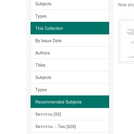
Subjects
Now sho
Types
This Collection
By Issue Date
Authors
Titles
Subjects
Types
Recommended Subjects
จิตรกรรม [55]
จิตรกรรม -- ไทย [628]