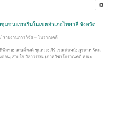
มชนแรกเริ่มในเขตอำเภอไพศาลี จังหวัด
y / รายงานการวิจัย – โบราณคดี
 ดีพิมาย
;
สฤษดิ์พงศ์ ขุนทรง
;
ภีร์ เวณุนันทน์
;
ภูวนาท รัตน
งอ่อน
;
สายใจ วิลาวรรณ
(
ภาควิชาโบราณคดี คณะ