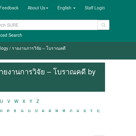
Feedback
About Us
English
Staff Login
ced Search
ology / รายงานการวิจัย – โบราณคดี
รายงานการวิจัย – โบราณคดี by
U
V
W
X
Y
Z
ถ
ท
ธ
น
บ
ป
ผ
ฝ
พ
ฟ
ภ
ม
ย
ร
ฤ