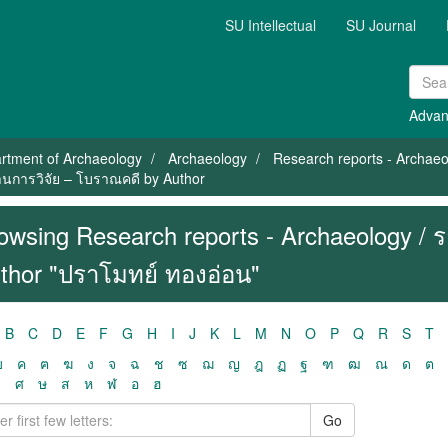
SU Intellectual
SU Journal
Advan
rtment of Archaeology
Archaeology
Research reports - Archae
านการวิจัย – โบราณคดี by Author
owsing Research reports - Archaeology / 
thor "ปราโมทย์ ทองอ่อน"
B
C
D
E
F
G
H
I
J
K
L
M
N
O
P
Q
R
S
T
ฃ
ค
ฅ
ฆ
ง
จ
ฉ
ช
ซ
ฌ
ญ
ฎ
ฏ
ฐ
ฑ
ฒ
ณ
ด
ต
ว
ศ
ษ
ส
ห
ฬ
อ
ฮ
Go