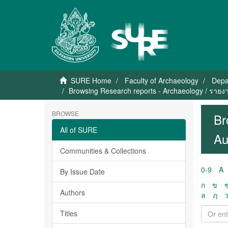
SURE Home
Faculty of Archaeology
Depa
Browsing Research reports - Archaeology / รายง
BROWSE
Br
All of SURE
Au
Communities & Collections
0-9
A
By Issue Date
ก
ข
Authors
ล
ฦ
Titles