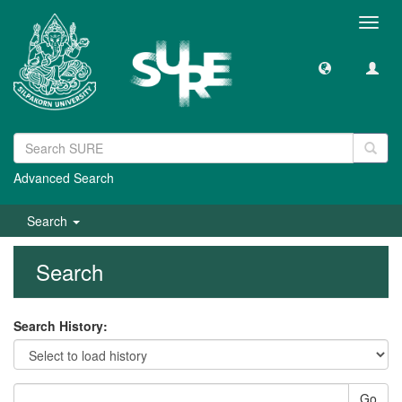
Toggl
navig
Advanced Search
Search
Search
Search History:
Go