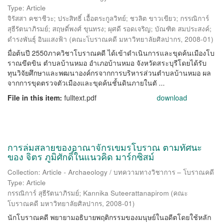
Type: Article
จิรัสสา คชาชีวะ
;
ประสิทธิ์ เอื้อตระกูลวิทย์
;
ชวลิต ขาวเขียว
;
กรรณิการ์
สุธีรัตนาภิรมย์
;
สฤษดิ์พงศ์ ขุนทรง
;
ผุศดี รอดเจริญ
;
บัณฑิต สมประสงค์
;
ดำรงพันธุ์ อินแสงฟ้า
(
คณะโบราณคดี มหาวิทยาลัยศิลปากร
,
2008-01
)
มื่อต้นปี 2550ภาควิชาโบราณคดี ได้เข้าดำเนินการและขุดค้นเมืองโบ
ราณขีดขิน ตำบลบ้านหมอ อำเภอบ้านหมอ จังหวัดสระบุรีโดยได้รับ
ทุนวิจัยศึกษาและพฒนาองค์กรจากการบริหารส่วนตำบลบ้านหมอ ผล
จากการขุดตรวจตัวเมืองและขุดค้นชั้นดินภายในตั ...
File in this item:
fulltext.pdf
download
การล่มสลายของอาณาจักรเขมรโบราณ ตามทัศนะ
ของ จิตร ภูมิศักดิ์ในแนวคิด มาร์กซิสม์
Collection: Article - Archaeology / บทความทางวิชาการ – โบราณคดี
Type: Article
กรรณิการ์ สุธีรัตนาภิรมย์
;
Kannika Suteerattanapirom
(
คณะ
โบราณคดี มหาวิทยาลัยศิลปากร
,
2008-01
)
นักโบราณคดี พยายามอธิบายพฤติกรรมของมนุษย์ในอดีตโดยใช้หลัก