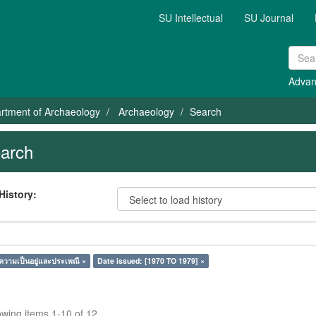
SU Intellectual
SU Journal
Advan
rtment of Archaeology
Archaeology
Search
arch
History:
ความเป็นอยู่และประเพณี ×
Date issued: [1970 TO 1979] ×
wing items 1-10 of 12