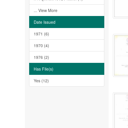
... View More
Date Issued
1971 (6)
1970 (4)
1976 (2)
Has File(s)
Yes (12)