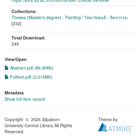
https://sure.su.ac.th/xmlui/handle/123456789/4998
Collections:
Theses (Master's degree) - Painting / วิทยานิพนธ์ - จิตรกรรม
[232]
Total Download:
249
View/
Open
Abstract.pdf (86.90Kb)
Fulltext.pdf (2.019Mb)
Metadata
Show full item record
Copyright © 2026 Silpakorn
Theme by
University Central Library All Rights
Reserved.