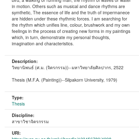
bird, a walking or running man, the rhythm of waves or water
in motion. Others such as musical and dance rhythms are
symthetic, The essence of life and the truth of impermanece
are hidden under these rhythmic forces. I am searching for
the rhythm which unifies line, colour, brushwork and my own
feelings in the process of creating new forms in my paintings
which, in turn, demonstrate my personal thoughts,
imagination and characteristics.
Description:
วิทยานิพนธ์ (ศ.ม. (จิตรกรรม))--มหาวิทยาลัยศิลปากร, 2522
Thesis (M.F.A. (Painting))--Silpakorn University, 1979)
Type:
Thesis
Discipline:
สาขาวิชาจิตรกรรม
URI: