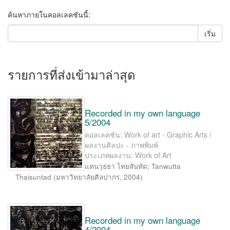
ค้นหาภายในคอลเลคชันนี้:
เริ่ม
รายการที่ส่งเข้ามาล่าสุด
Recorded in my own language
5/2004
คอลเลคชัน: Work of art - Graphic Arts /
ผลงานศิลปะ - ภาพพิมพ์
ประเภทผลงาน: Work of Art
แทนวุธธา ไทยสันทัด
;
Tanwutta
Thaisuntad
(
มหาวิทยาลัยศิลปากร
,
2004
)
Recorded in my own language
4/2004