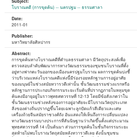
Subject:
โบราณคดี (การขุดค้น) -- นครปฐม -- ธรรมศาลา
Date:
2011-01
Publisher:
มหาวิทยาลัยศิลปากร
Abstract:
การขุดค้นทางโบราณคดีที่ตำบลธรรมศาลา มีวัตถุประสงค์เพื่อ
ตรวจสอบลำดับพัฒนาการทางวัฒนธรรมของชุมชนโบราณที่ตั้ง
อยู่ทางฟากตะวันออกของเมืองนครปฐมโบราณ ผลการขุดค้นบ่งชี้
ว่าบริเวณแหล่งโบราณคดีแห่งนี้มีร่องรอยหลักฐานการอยู่อาศัย
ของมนุษย์ในช่วงสมัยทวารวดีเท่านั้น ชั้นวัฒนธรรมช่วงแรกหรือ
หลักฐานการประกอบกิจกรรมระยะเริ่มต้นที่ปรากฏภายในหลุมขุด
ค้นคงมีอายุอยู่ในราวพุทธศตวรรษที่ 12-13 โดยมีข้อสังเกตว่าใน
ชั้นวัฒนธรรมช่วงหลังของการอยู่อาศัยจะมีโบราณวัตถุประเภท
สิ่งของต่างถิ่นปรากฏขึ้นโดยเฉพาะลูกปัดแก้วสีเดียวและเศษ
เครื่องถ้วยจีนสมัยราชวงศ์ถัง อันแสดงให้เห็นถึงการเปลี่ยนแปลง
ทางวัฒนธรรมบางประการที่สันนิษฐานว่าเกิดขึ้นตั้งแต่ประมาณ
พุทธศตวรรษที่ 14 เป็นต้นมา ส่วนการขุดค้นในชั้นกิจกรรมระยะ
สุดท้ายไม่พบโบราณวัตถุสมัยหลังทวารวดีเลย ดังนั้นชุมชน