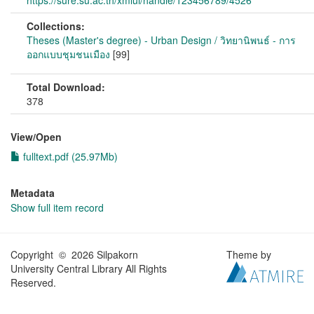
https://sure.su.ac.th/xmlui/handle/123456789/4526
Collections:
Theses (Master's degree) - Urban Design / วิทยานิพนธ์ - การ
ออกแบบชุมชนเมือง
[99]
Total Download:
378
View/
Open
fulltext.pdf (25.97Mb)
Metadata
Show full item record
Copyright © 2026 Silpakorn
Theme by
University Central Library All Rights
Reserved.