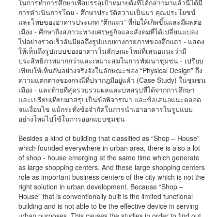
ในการทำการศึกษาเพื่อบรรลุเป้าหมายดังที่ได้กล่าวมาแล้วนี้ได้มี
การดำเนินการโดย - ศึกษาประวัติความเป็นมา คุณประโยชน์
และโทษของอาคารประเภท “ตึกแถว” ที่ก่อให้เกิดขึ้นและมีผลต่อ
เมือง - ศึกษาถึงสภาวะทางเศรษฐกิจและสังคมที่ได้เปลี่ยนแปลง
ไปอย่างรวดเร็วอันมีผลถึงรูปแบบทางกายภาพของตึกแถว - แสดง
ให้เห็นถึงรูปแบบของอาคารในลักษณะใหม่ที่เสนอแนะว่ามี
ประสิทธิภาพมากกว่าและเหมาะสมในการพัฒนาชุมชน - เปรียบ
เทียบให้เห็นกันอย่างจริงจังในลักษณะของ “Physical Design” ถึง
ความแตกต่างของกรณ๊ที่ปรากฎมีอยู่แล้ว (Case Study) ในชุมชน
เมือง - และท้ายที่สุดรวบรวมผลและบทสรุปที่ได้จากการศึกษา
และเปรียบเทียบมาสรุปเป็นข้อพิจารณา และข้อเสนอแนะตลอด
จนเงื่อนไข แม้กระทั่งข้อจำกัดในการนำเอาอาคารในรูปแบบ
อย่างใหม่ไปใช้ในการออกแบบชุมชน
Besides a kind of building that classified as “Shop – House”
which founded everywhere in urban area, there is also a lot
of shop - house emerging at the same time which generate
as large shopping centers. And these large shopping centers
role as important business centers of the city which is not the
right solution in urban development. Because “Shop –
House” that is conventionally built is the limited functional
building and is not able to be the effective device in serving
urban purposes. This causes the studies in order to find out