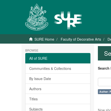
SURE Home
Faculty of Decorative Arts
De
BROWSE
Se
All of SURE
Search 
Communities & Collections
By Issue Date
Authors
Author: 
Titles
Subjects
Now sho