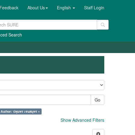
Feedback
About Us
English
Staff Login
ced Search
Go
Author: ปทุมพร เจนสมุทร ×
Show Advanced Filters