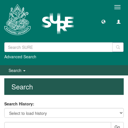
Toggl
navig
Advanced Search
Search
Search
Search History:
Go