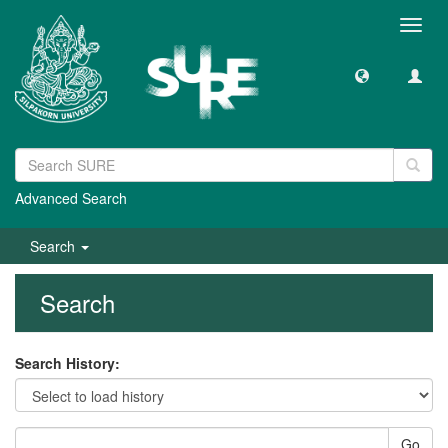
Toggl
navig
Advanced Search
Search
Search
Search History:
Go