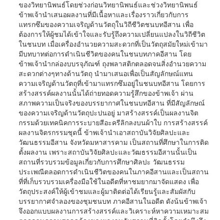
ของวิทยานิพนธ์โดยช่วงก่อนวิทยานิพนธ์และช่วงวิทยานิพนธ์
ข้าพเจ้านำเสนอผลงานที่มีเนื้อหาและเรื่องราวเกี่ยวกับการ
แทรกซึมของความเจริญด้านวัตถุในวิถีชีวิตชนบทอีสาน เพื่อ
ต้องการให้ผู้ชมได้เข้าใจและรับรู้ถึงความเปลี่ยนแปลงในวิถีชีวิต
ในชนบท เมื่อเครื่องอำนวยความสะดวกที่เป็นวัตถุสมัยใหม่เข้ามา
มีบทบาทต่อการดำเนินชีวิตของคนในชนบทภาคอีสาน โดย
ข้าพเจ้านำกล่องบบรจุภัณฑ์ ถุงพลาสติกตลอดจนสิ่งอำนวยความ
สะดวกต่างๆทางด้านวัตถุ นำมาเสนอเพื่อเป็นสัญลักษณ์แทน
ความเจริญด้านวัตถุที่เข้ามาแทรกซึมอยู่ในชนบทอีสาน โดยการ
สร้างสรรค์ผลงานนั้นได้ถ่ายทอดความรู้สึกของข้าพเจ้า ผ่าน
สภาพความเป็นจริงของบรรยากาศในชนบทอีสาน ที่มีสัญลักษณ์
ของความเจริญด้านวัตถุปะปนอยู่ มาสร้างสรรค์เป็นผลงานจิต
กรรมด้วยเทคนิคการระบายสีอะครีลิกลงบนผ้าใบ การสร้างสรรค์
ผลงานจิตรกรรมชุดนี้ ข้าพเจ้านำเอาสถาบันวิจัยศิลปะและ
วัฒนธรรมอีสาน จังหวัดมหาสารคาม เป็นสถานที่ศึกษาในการติด
ตั้งผลงาน เพราะสถาบันวิจัยศิลปะและวัฒธรรมอีสานนั้นเป็น
สถานที่รวบรวมข้อมูลเกี่ยวกับการศึกษาศิลปะ วัฒนธรรม
ประเพณีตลอดการดำเนินชีวิตของคนในภาคอีสานและเป็นสถาน
ที่ที่เก็บรวบรวมเครื่องมือใช้ในอดีตที่หาชมยากมาจัดแสดง เพื่อ
วัตถุประสงค์ให้ผู้เข้าชมและผู้มาติดต่อได้เรียนรู้และสัมผัสกับ
บรรยากาศจำลองของชุมชนบท ภาคอีสานในอดีต ดังน้นข้าพเจ้า
จึงออกแบบผลงานการสร้างสรรค์และวิเคราะห์หาความเหมาะสม