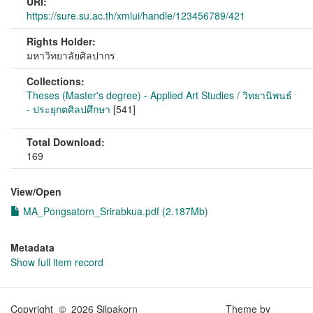
URI:
https://sure.su.ac.th/xmlui/handle/123456789/421
Rights Holder:
มหาวิทยาลัยศิลปากร
Collections:
Theses (Master's degree) - Applied Art Studies / วิทยานิพนธ์
- ประยุกตศิลปศึกษา
[541]
Total Download:
169
View/
Open
MA_Pongsatorn_Srirabkua.pdf (2.187Mb)
Metadata
Show full item record
Copyright © 2026 Silpakorn
Theme by