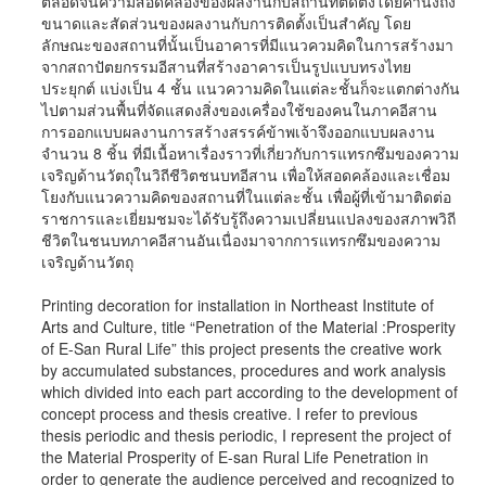
ตลอดจนความสอดคล้องของผลงานกับสถานที่ติดตั้งโดยคำนึงถึง
ขนาดและสัดส่วนของผลงานกับการติดตั้งเป็นสำคัญ โดย
ลักษณะของสถานที่นั้นเป็นอาคารที่มีแนวควมคิดในการสร้างมา
จากสถาปัตยกรรมอีสานที่สร้างอาคารเป็นรูปแบบทรงไทย
ประยุกต์ แบ่งเป็น 4 ชั้น แนวความคิดในแต่ละชั้นก็จะแตกต่างกัน
ไปตามส่วนพื้นที่จัดแสดงสิ่งของเครื่องใช้ของคนในภาคอีสาน
การออกแบบผลงานการสร้างสรรค์ข้าพเจ้าจึงออกแบบผลงาน
จำนวน 8 ชิ้น ที่มีเนื้อหาเรื่องราวที่เกี่ยวกับการแทรกซึมของความ
เจริญด้านวัตถุในวิถีชีวิตชนบทอีสาน เพื่อให้สอดคล้องและเชื่อม
โยงกับแนวความคิดของสถานที่ในแต่ละชั้น เพื่อผู้ที่เข้ามาติดต่อ
ราชการและเยี่ยมชมจะได้รับรู้ถึงความเปลี่ยนแปลงของสภาพวิถี
ชีวิตในชนบทภาคอีสานอันเนื่องมาจากการแทรกซึมของความ
เจริญด้านวัตถุ
Printing decoration for installation in Northeast Institute of
Arts and Culture, title “Penetration of the Material :Prosperity
of E-San Rural Life” this project presents the creative work
by accumulated substances, procedures and work analysis
which divided into each part according to the development of
concept process and thesis creative. I refer to previous
thesis periodic and thesis periodic, I represent the project of
the Material Prosperity of E-san Rural Life Penetration in
order to generate the audience perceived and recognized to