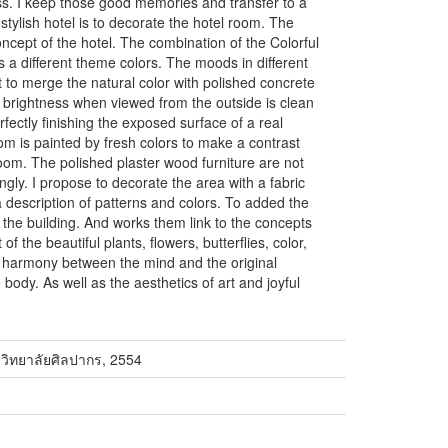
s. I keep those good memories and transfer to a
 stylish hotel is to decorate the hotel room. The
ncept of the hotel. The combination of the Colorful
as a different theme colors. The moods in different
 to merge the natural color with polished concrete
d brightness when viewed from the outside is clean
fectly finishing the exposed surface of a real
oom is painted by fresh colors to make a contrast
room. The polished plaster wood furniture are not
ngly. I propose to decorate the area with a fabric
a description of patterns and colors. To added the
f the building. And works them link to the concepts
f the beautiful plants, flowers, butterflies, color,
is harmony between the mind and the original
he body. As well as the aesthetics of art and joyful
าวิทยาลัยศิลปากร, 2554