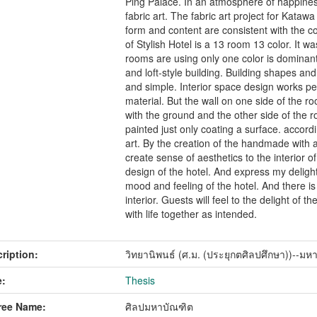
Ping Palace. In an atmosphere of happines
fabric art. The fabric art project for Katawa
form and content are consistent with the co
of Stylish Hotel is a 13 room 13 color. It w
rooms are using only one color is dominant
and loft-style building. Building shapes an
and simple. Interior space design works per
material. But the wall on one side of the r
with the ground and the other side of the 
painted just only coating a surface. accordi
art. By the creation of the handmade with 
create sense of aesthetics to the interior o
design of the hotel. And express my delight o
mood and feeling of the hotel. And there 
interior. Guests will feel to the delight of t
with life together as intended.
ription:
วิทยานิพนธ์ (ศ.ม. (ประยุกตศิลปศึกษา))--มห
:
Thesis
ree Name:
ศิลปมหาบัณฑิต