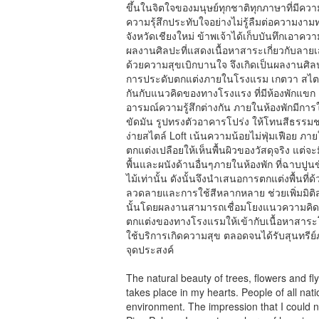
ขึ้นในจิตใจของมนุษย์ทุกชาติทุกภาษาที่มีควา
ความรุ้สึกประทับใจอย่างไม่รู้ลืมต่อความงาม
จังหวัดเชียงใหม่ ข้าพเจ้าได้เก็บบันทึกเอาคว
ผลงานศิลปะที่แสดงเนื้อหาสาระเกี่ยวกับลายเ
ด้วยความสุขเบิกบานใจ จึงเกิดเป็นผลงานศิล
การประดับตกแต่งภายในโรงแรม เกตวา สไตล์ลิ
กันกับแนวคิดของทางโรงแรง ที่มีห้องพักแขก 13
อารมณ์ความรู้สึกต่างกัน ภายในห้องพักมีการใช
ขัดมัน รูปทรงตัวอาคารโปร่ง ให้โทนสีธรรม
ง่ายสไตล์ Loft เน้นความน้อยไม่ฟุ่มเฟือย ภา
ตกแต่งเปลือยให้เห็นพื้นผิวของวัสดุจริง แต่จะมี
พื้นและผนังด้านอื่นๆภายในห้องพัก ที่ฉาบปูนข
ไม้เท่านั้น ดังนั้นจึงนำเสนอการตกแต่งพื้นที
ลวดลายและการใช้สีหลากหลาย ช่วยเพิ่มมิติส
นั้นโดยผลงานสามารถเชื่อมโยงแนวความคิด เ
ตกแต่งของทางโรงแรมให้เข้ากับเนื้อหาสาระโคร
ใช้บริการเกิดความสุข ตลอดจนได้รับสุนทร
จุดประสงค์
The natural beauty of trees, flowers and fly
takes place in my hearts. People of all nat
environment. The impression that I could no