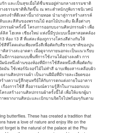
มรัก และเป็นสุขเมื่อได้ชื่นชมอยู่ท่ามกลางธรรมชาติ
ทางธรรมชาติที่เกิดขึ้น ณ พระตำหนักภูพิงราชนิเวศน์
ามทรงจำที่ดีเหล่านี้มาถ่ายทอด นำมาสู่การสร้างสรรค์
ส้นและสีสันของพรรณไม้ ดอกไม้ประดับ ผีเสื้อต่างๆ
ปกรรมผ้าครั้งนี้ โครงการออกบบงานศิลปกรรมผ้า เพื่อ
ส โฮเทล เชียงใหม่ แห่งนี้มีรูปแบบเนื้อหาสอดคล้อง
 ห้อง 13 สี ที่แต่ละห้องถูกวางโครงสีต่างกันให้
้สีที่โดดเด่นเพียงหนึ่งสีเพื่อตัดกับสีธรรมชาติของปูน
ชาติสว่างสะอาดตา เมื่อดูจากภายนอกจะเป็นแนวเรียบ
ยในมีการออกแบบพื้นที่การใช้งานได้อย่างลงตัว การ
ผนังหนึ่งด้านของห้องที่มีการใช้สีสดหนึ่งสีเพื่อตัดกับ
ัดมัน ใช้เฟอร์นิเจอร์ไม้ไม่ทำสี ฉาบเพียงสารเคลือบผิว
่ด้วยงานศิลปกรรมผ้า เป็นงานฝีมือที่มีรายละเอียดของ
ร้างความรู้สึกสุนทรีย์ให้กับการตกแต่งถายในอาคาร
รื่องการใช้สี สื่ออารมณ์ความรู้สึกในงานออกแบบ
งสร้างงานศิลปกรรมผ้าครั้งนี้ได้ เพื่อให้แขกผู้มา
ีย์ภาพจากงานศิลปะและเบิกบานจิตใจไปพร้อมๆกันตาม
ing butterflies. These has created a tradition that
ions have a love of nature and enjoy life on the
t forget is the natural of the palace at the Phu