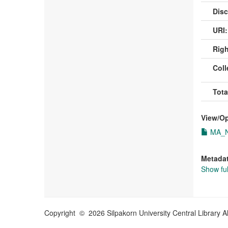
Disc
URI:
Righ
Coll
Tota
View/
O
MA_Na
Metada
Show ful
Copyright © 2026 Silpakorn University Central Library A