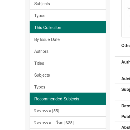
Subjects
Types
This Collection
By Issue Date
Othe
Authors
Auth
Titles
Subjects
Advi
Types
Subj
Recommended Subjects
Date
จิตรกรรม [55]
Publ
จิตรกรรม -- ไทย [628]
Abst