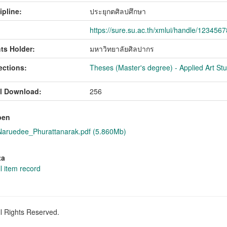
ipline:
ประยุกตศิลปศึกษา
https://sure.su.ac.th/xmlui/handle/123456
ts Holder:
มหาวิทยาลัยศิลปากร
ections:
Theses (Master's degree) - Applied Art Stu
l Download:
256
pen
ruedee_Phurattanarak.pdf (5.860Mb)
ta
l item record
ll Rights Reserved.