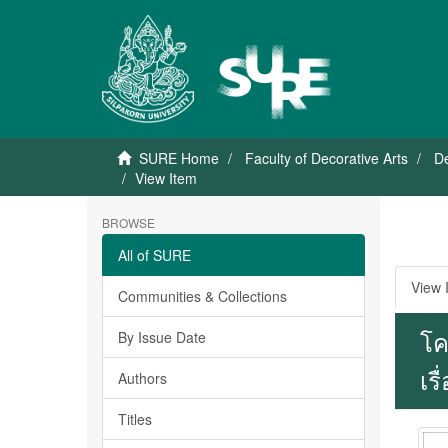
SURE Home
Faculty of Decorative Arts
De
View Item
BROWSE
All of SURE
View 
Communities & Collections
โค
By Issue Date
เร
Authors
Titles