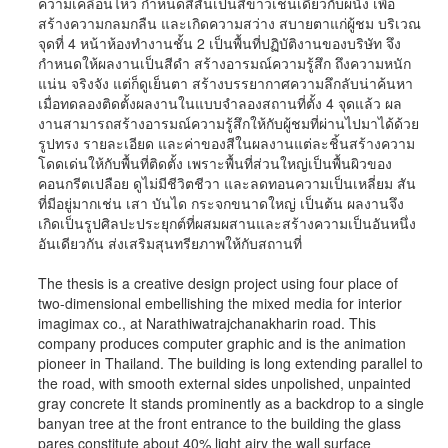
ความเคลื่อนไหว กำหนดสีสันเป็นสีขาวเช่นเดียวกับผนัง เพื่อ
สร้างความกลมกลืน และเกิดความสว่าง สบายตาแก่ผู้ชม บริเวณ
จุดที่ 4 หน้าห้องทำงานชั้น 2 เป็นพื้นที่ปฏิบัติงานของบริษัท จึง
กำหนดให้ผลงานเป็นสีดำ สร้างอารมณ์ความรู้สึก ถึงความหนัก
แน่น จริงจัง แต่ก็ดูเย็นตา สร้างบรรยากาศความลึกลับน่าค้นหา
เมื่อทดลองติดตั้งผลงานในแบบจำลองสถานที่ตั้ง 4 จุดแล้ว ผล
งานสามารถสร้างอารมณ์ความรู้สึกให้กับผู้ชมที่ผ่านไปมาได้ด้วย
รูปทรง รายละเอียด และค่าของสีในผลงานแต่ละชิ้นสร้างความ
โดดเด่นให้กับพื้นที่ติดตั้ง เพราะพื้นที่ส่วนใหญ่เป็นพื้นผิวของ
คอนกรีตเปลือย ดูไม่มีชีวิตชีวา และลดทอนความเป็นเหลี่ยม สัน
ที่มีอยู่มากเช่น เสา บันได กระจกขนาดใหญ่ เป็นต้น ผลงานจึง
เกิดเป็นรูปศิลปะประยุกต์ที่ผสมผสานและสร้างความเป็นอันหนึ่ง
อันเดียวกัน ส่งเสริมสุนทรียภาพให้กับสถานที่
The thesis is a creative design project using four place of
two-dimensional embellishing the mixed media for interior
imagimax co., at Narathiwatrajchanakharin road. This
company produces computer graphic and is the animation
pioneer in Thailand. The building is long extending parallel to
the road, with smooth external sides unpolished, unpainted
gray concrete It stands prominently as a backdrop to a single
banyan tree at the front entrance to the building the glass
pares constitute about 40% light airy the wall surface