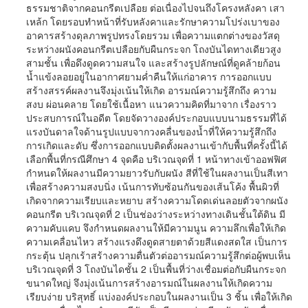
ธรรมชาติจากคอนกรีตเปลือย ต่อเนื่องไปจนถึงโครงหลังคา เสา
เหล้ก โดยรอบทำหน้าที่รับหลังคาและรักษาความโปร่งเบาของ
อาคารสร้างดุลภาพรูปทรงโดยรวม เพื่อความแตกต่างของวัสดุ
ระหว่างผนังคอนกรีตเปลือยกับผืนกระจก โถงบันไดทางเดียวสูง
สามชั้น เพื่อดึงดูดความสนใจ และสร้างรูปลักษณ์ที่ดูคล้ายก้อน
น้ำแข้งลอยอยู่ในอากาศยามค่ำคืนให้แก่อาคาร การออกแบบ
สร้างสรรค์ผลงานจึงมุ่งเน้นให้เกิด อารมณ์ความรู้สึกถึง ความ
สงบ ผ่อนคลาย โดยใช้เนื้อหา แนวความคิดที่มาจาก เรื่องราว
ประสบการณ์ในอดีต โดยจัดวางองค์ประกอบแบบนามธรรมที่ได้
แรงบันดาลใจด้านรูปแบบจากวงคลื่นของน้ำที่ให้ความรู้สึกถึง
การเกิดและดับ ซึ่งการออกแบบติดตั้งผลงานเข้ากับพื้นที่ครั้งนี้ได้
เลือกพื้นที่กรณีศึกษา 4 จุดคือ บริเวณจุดที่ 1 หน้าทางเข้าออฟฟิศ
กำหนดให้ผลงานมีความยาวรับกับผนัง สีที่ใช้ในผลงานเป็นสีเทา
เพื่อสร้างความสงบนิ่ง เน้นการทับซ้อนกันของเส้นโค้ง พื้นผิวที่
เกิดจากความเรียบและหยาบ สร้างความโดดเด่นลอยตัวจากผนัง
คอนกรีต บริเวณจุดที่ 2 เป็นช่องว่างระหว่างทางเดินชั้นใต้ดิน มี
ความคับแคบ จึงกำหนดผลงานให้มีความนูน ความลึกเพื่อให้เกิด
ความเคลื่อนไหว สร้างแรงดึงดูดสายตาด้วยสีแดงสดใส เป็นการ
กระตุ้น ปลุกเร้าสร้างความตื่นตัวต่ออารมณ์ความรู้สึกต่อผู้พบเห็น
บริเวณจุดที่ 3 โถงบันไดชั้น 2 เป็นพื้นที่ว่างเชื่อมต่อกับผืนกระจก
ขนาดใหญ่ จึงมุ่งเน้นการสร้างอารมณ์ในผลงานให้เกิดความ
เรียบง่าย บริสุทธิ์ แบ่งองค์ประกอบในผลงานเป็น 3 ชิ้น เพื่อให้เกิด