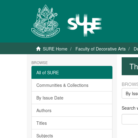
SURE Home
Faculty of Decorative Arts
D
BROWSE
Th
All of SURE
BROWS
Communities & Collections
By Is
By Issue Date
Search wi
Authors
Titles
Subjects