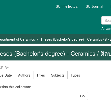
SU Intellectual
SU Journal
Advan
epartment of Ceramics
Theses (Bachelor's degree) - Ceramics / ศิลป
eses (Bachelor's degree) - Ceramics / ศิลป
E BY
sue Date
Authors
Titles
Subjects
Types
thin this collection:
Go