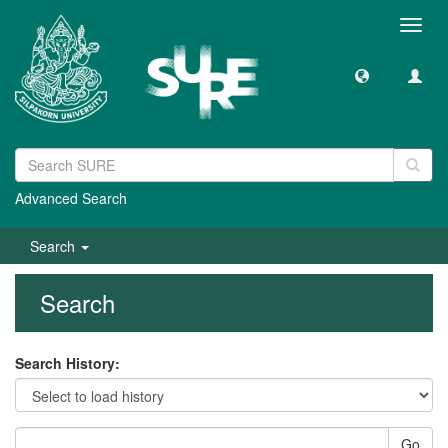
Toggl
navig
Advanced Search
Search
Search
Search History:
Go