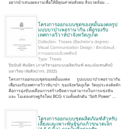
อยากนำเสนอผลงานเพื่อให้มีคุณค่าต่อสังคม สิ่งแวดล้อม ...
โครงการออกแบบชุดของหมั้นมงคลรูป
แบบบาบ๋าเพอรานากัน เพื่อรองรับ
เทศกาลวิวาห์บ๋าจังหวัดภูเก็ต
Collection: Theses (Bachelor's degree) -
Visual Communication Design / ศิลปนิพนธ์ -
การออกแบบนิเทศศิลป์
Type: Thesis
ปิยนันท์ พันนิตร
(
ภาควิชาออกแบบผลิตภัณฑ์ คณะมัณฑนศิลป์
มหาวิทยาลัยศิลปากร
,
2022
)
โครงการออกแบบชุดของหมั้นมงคล รูปแบบบาบ๋าเพอรานากัน
เพื่อรองรับเทศกาลวิวาห์บาบ๋า ของจังหวัดภูเก็ต วัตถุประสงค์หลัก
คือการมุ่งขับเคลื่อนการสร้างขีดความสามารถในการแข่งขัน
และ โมเดลเศรษฐกิจใหม่ BCG รวมทั้งผลักดัน “Soft Power” ...
โครงการออกแบบชุดผลิตภัณฑ์สำหรับ
เลี้ยงและเพาะพันธุ์นกแก้วขนาดเล็ก
(4.5-6 นิ้ว) ภายในที่อยู่อาศัย