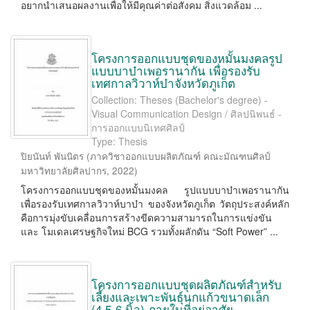
อยากนำเสนอผลงานเพื่อให้มีคุณค่าต่อสังคม สิ่งแวดล้อม ...
โครงการออกแบบชุดของหมั้นมงคลรูป
แบบบาบ๋าเพอรานากัน เพื่อรองรับ
เทศกาลวิวาห์บ๋าจังหวัดภูเก็ต
Collection: Theses (Bachelor's degree) -
Visual Communication Design / ศิลปนิพนธ์ -
การออกแบบนิเทศศิลป์
Type: Thesis
ปิยนันท์ พันนิตร
(
ภาควิชาออกแบบผลิตภัณฑ์ คณะมัณฑนศิลป์
มหาวิทยาลัยศิลปากร
,
2022
)
โครงการออกแบบชุดของหมั้นมงคล รูปแบบบาบ๋าเพอรานากัน
เพื่อรองรับเทศกาลวิวาห์บาบ๋า ของจังหวัดภูเก็ต วัตถุประสงค์หลัก
คือการมุ่งขับเคลื่อนการสร้างขีดความสามารถในการแข่งขัน
และ โมเดลเศรษฐกิจใหม่ BCG รวมทั้งผลักดัน “Soft Power” ...
โครงการออกแบบชุดผลิตภัณฑ์สำหรับ
เลี้ยงและเพาะพันธุ์นกแก้วขนาดเล็ก
(4.5-6 นิ้ว) ภายในที่อยู่อาศัย