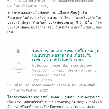
พลอยปภัส แก้วนก
(
ภาควิชาออกแบบผลิตภัณฑ์ คณะมัณฑนศิลป์
มหาวิทยาลัยศิลปากร
,
2022
)
โครงการออกแบบผลิตภัณฑ์ของเล่นสื่อการเรียนรู้เสริม
พัฒนาการในด้านการสื่อสารด้านภาษาไทย และเรียนรู้กิจวัตร
ประจำวันพื้นฐานสำหรับเด็กออทิสติกช่วงอายุ 3-5 ปีนั้น มีจุด
ประสงค์เพื่ออกแบบสื่อการ เรียนรู้เสริมพัฒนาการในรูปแบบของ
เล่น ...
โครงการออกแบบชุดของหมั้นมงคลรูป
แบบบาบ๋าเพอรานากัน เพื่อรองรับ
เทศกาลวิวาห์บ๋าจังหวัดภูเก็ต
Collection: Theses (Bachelor's degree) -
Visual Communication Design / ศิลปนิพนธ์ -
การออกแบบนิเทศศิลป์
Type: Thesis
ปิยนันท์ พันนิตร
(
ภาควิชาออกแบบผลิตภัณฑ์ คณะมัณฑนศิลป์
มหาวิทยาลัยศิลปากร
,
2022
)
โครงการออกแบบชุดของหมั้นมงคล รูปแบบบาบ๋าเพอรานากัน
เพื่อรองรับเทศกาลวิวาห์บาบ๋า ของจังหวัดภูเก็ต วัตถุประสงค์หลัก
คือการมุ่งขับเคลื่อนการสร้างขีดความสามารถในการแข่งขัน