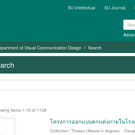
SU Intellectual
SU Journal
Advan
partment of Visual Communication Design
Search
arch
wing items 1-10 of 1138
โครงการออกแบบตกแต่งภายในโรงแร
Collection: Theses (Master's degree) - Visu