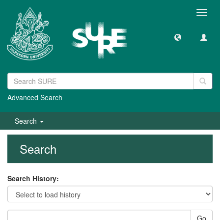
Toggl
navig
Advanced Search
Search
Search
Search History:
Go