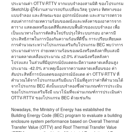
ประมาณค่า OTTV-RTTV จากแบบจำลองสามมิติ ของโปรแกรม
SketchUp ผู้ใช้งานสามารถปรับเปลี่ยนวัสดุ รูปทรง ทิศทางของ
แบบจำลอง และลักษณะของ อุปกรณ์บังแดด และสามารถตรวจ
สอบค่าการถ่ายเทความร้อนของผนังและหลังคาของอาคารจาก
ตาราง แสดงผลหรือเฉดสีที่แสดงบนพื้นผิวของแบบจำลอง เพื่อ
เป็นแนวทางในการตัดสินใจปรับปรุงให้ระบบกรอบ อาคารมี
ประสิทธิภาพในการป้องกันความร้อนที่ดีขึ้น การเปรียบเทียบผล
การคำนวณระหว่างโปรแกรมเสริมกับโปรแกรม BEC พบว่าการ
ประมาณค่าการ ถ่ายเทความร้อนของผนังหรือหลังคาทึบแสงมี
ความคลาดเคลื่อนประมาณ ±2.0% ส่วนผนังหรือหลังคา
โปร่งแสง ในส่วนที่มีอุปกรณ์บังแดดจะมีความคลาดเคลื่อนสูง
ประมาณ -42.0% สาเหตุเนื่องจากความคลาดเคลื่อนของ ค่า
สัมประสิทธิ์การบังแดดของอุปกรณ์บังแดด ค่า OTTV-RTTV ที่
คำนวณได้จากโปรแกรมเสริมมีแนวโน้มที่สูงกว่าค่าที่คำนวณได้
จากโปรแกรม BEC ดังนั้นแบบจำลองซึ่งผ่านเกณฑ์การประเมิน
ของโปรแกรมเสริมจึงมี แนวโน้มที่จะผ่านเกณฑ์การประเมินค่า
OTTV-RTTV ของโปรแกรม BEC ด้วยเช่นกัน
Nowadays, the Ministry of Energy has established the
Building Energy Code (BEC) program to evaluate a building
enclosure system performance based on Overall Thermal
Transfer Value (OTTV) and Roof Thermal Transfer Value