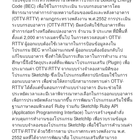
Code (BEC) เพื่อใช้ในการประเมิน ระบบกรอบอาคารโดย
พิจารณาจากค่าการถ่ายเทความร้อนของผนังและหลังคาอาคาร
(OTTV-RTTV) ตามกฎกระทรวงพลังงาน พ.ศ.2552 การประเมิน
ระบบกรอบอาคาร (OTTV-RTTV) มีผลบังคับใช้กับอาคารที่จะ
ทำการก่อสร้างหรือดัดแปลงอาคาร จำนวน 9 ประเภท ที่มีพื้นที่
ตั้งแต่ 2,000 ตารางเมตรขึ้นไป ในการตรวจสอบค่า OTTV-
RTTV ผู้ออกแบบต้องใช้เวลามากในการป้อนข้อมูลลงใน
โปรแกรม BEC หากไม่ผ่านเกณฑ์ ผู้ออกแบบต้องย้อนกลับไป
แก้ไขแบบอาคาร ซึ่งทำให้เป็นการเสียเวลาในการทำงาน งาน
ศึกษานี้จึงมีวัตถุประสงค์ที่จะพัฒนาโปรแกรมเสริม (Plugin) เพื่อ
ประมาณค่า OTTV-RTTV จากแบบร่างจำลองสามมิติของ
โปรแกรม Sketchllp ซึ่งเป็นโปรแกรมที่สถาปนิกนิยมใช้ในการ
ออกแบบอาคาร เพื่อช่วยให้สถาปนิกสามารถทราบค่า OTTV-
RTTV ได้ตั้งแต่ขั้นตอนการทำแบบร่างอาคาร อันจะช่วยให้
ประหยัดเวลาและมีเวลาพิจารณาทางเลือกในการออกแบบอาคาร
เพื่อการประหยัดพลังงานมากขึ้น การพัฒนาโปรแกรมเสริมใช้พึ้น
ฐานภาษาคอมพิวเตอร์ Ruby ร่วมกับ Sketchllp Ruby API
(Application Programming Interface) ในการสร้างชุดคำสั่ง
ควบคุมการทำงานของโปรแกรม Sketchllp เพี่อรวบรวมข้อมูล
จากแบบจำลองของโปรแกรม Sketchllp เพื่อใช้ในการคำนวณค่า
OTTV-RTTV ด้วยวิธีการตาม ประกาศกระทรวงพลังงาน พ.ศ.
2552 ผลที่ได้จากการพัฒนาคือ โปรแกรมเสริมที่สามารถ