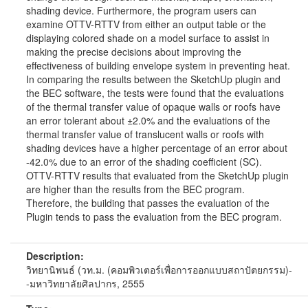
shading device. Furthermore, the program users can
examine OTTV-RTTV from either an output table or the
displaying colored shade on a model surface to assist in
making the precise decisions about improving the
effectiveness of building envelope system in preventing heat.
In comparing the results between the SketchUp plugin and
the BEC software, the tests were found that the evaluations
of the thermal transfer value of opaque walls or roofs have
an error tolerant about ±2.0% and the evaluations of the
thermal transfer value of translucent walls or roofs with
shading devices have a higher percentage of an error about
-42.0% due to an error of the shading coefficient (SC).
OTTV-RTTV results that evaluated from the SketchUp plugin
are higher than the results from the BEC program.
Therefore, the building that passes the evaluation of the
Plugin tends to pass the evaluation from the BEC program.
Description:
วิทยานิพนธ์ (วท.ม. (คอมพิวเตอร์เพื่อการออกแบบสถาปัตยกรรม)-
-มหาวิทยาลัยศิลปากร, 2555