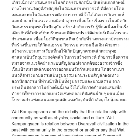
เกี่ยวเนื่องทางวัมนธรรมในอดีตธรรมจักรนั้น นับเป็นเอกลักษณ์
ทางโบราณวัตถุที่สำคัญยิ่งในวัฒนธรรมทวารวดี ที่มีความโดด
เด่นและพบในวัฒนธรรมศิลปะทวารวดี จึงได้เกิดการวิเคราะห์
และนำมาเป็นแนวความคิดนำสู่การเชื่อมโยงเรื่องราวในอดีตกับ
วัฒนธรรมชุมชนในปัจจุบัน สร้างลำดับการรับรู้ที่ต่อเนื่องเป็นเรื่ง
เดียวกันที่สัมพันธ์กับบริบทและมิติทางประวัติศาสตร์เมืองโบราณ
กำแพงแสน เชื่อมโยงวิถีชุมชนเดิมเข้ากับที่ว่างทางสถาปัตยกรรม
ที่สร้างขึ้นภายใต้วัฒนธรรม กิจกรรม ความเชื่อเดิม ด้วยการ
สร้างกระบวนการเรียนที่ก่อให้เกิดปัญญาตามหลักพระพุทธ
ศาสนาเป็นวัตถุประสงค์หลัก ในการสร้างสรรค์ ด้วยการสื่อความ
หมายจากแนวคิดผ่านระบบสัญลักษณ์จากคติของธรรมจักรซึ่ง
เป็นเป้าหมายหลักของการออกแบบวัดกำแพงแสน โดยจากแปร
แนวคิดทางนามธรรมเป็นรูปธรรม ผ่านระบบสัญลักษณทาง
สถาปัตยกรรม ที่ทำหน้าที่เป็นทั้งรูปธรรมและนามธรรม จาก
ประเด็นดังกล่าวในข้างต้นนี้เอง จึงได้เลือกวัดกำแพงแสนเพื่อ
ทำการศึกษาการออกแบบวัดเชิงทดลองที่สัมพันธ์กับชุมชนเมือง
โบราณกำแพงแสนและยุคสมัยแห่งปัจจุบันที่กำลังมุ่งไปสู้อนาคต
Wat Kampangsaen and the old city that the relationship with
community as well as physics, social and culture. Wat
Kampangsaen is relation between Dvaravati civilization in the
past with community in the present or another say that Wat
Kampangsaen is space of knowledge center of Dvaravati