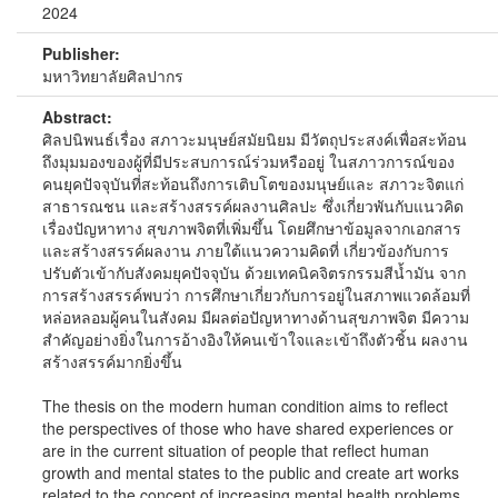
2024
Publisher:
มหาวิทยาลัยศิลปากร
Abstract:
ศิลปนิพนธ์เรื่อง สภาวะมนุษย์สมัยนิยม มีวัตถุประสงค์เพื่อสะท้อน
ถึงมุมมองของผู้ที่มีประสบการณ์ร่วมหรืออยู่ ในสภาวการณ์ของ
คนยุคปัจจุบันที่สะท้อนถึงการเติบโตของมนุษย์และ สภาวะจิตแก่
สาธารณชน และสร้างสรรค์ผลงานศิลปะ ซึ่งเกี่ยวพันกับแนวคิด
เรื่องปัญหาทาง สุขภาพจิตที่เพิ่มขึ้น โดยศึกษาข้อมูลจากเอกสาร
และสร้างสรรค์ผลงาน ภายใต้แนวความคิดที่ เกี่ยวข้องกับการ
ปรับตัวเข้ากับสังคมยุคปัจจุบัน ด้วยเทคนิคจิตรกรรมสีน้ำมัน จาก
การสร้างสรรค์พบว่า การศึกษาเกี่ยวกับการอยู่ในสภาพแวดล้อมที่
หล่อหลอมผู้คนในสังคม มีผลต่อปัญหาทางด้านสุขภาพจิต มีความ
สำคัญอย่างยิ่งในการอ้างอิงให้คนเข้าใจและเข้าถึงตัวชิ้น ผลงาน
สร้างสรรค์มากยิ่งขึ้น
The thesis on the modern human condition aims to reflect
the perspectives of those who have shared experiences or
are in the current situation of people that reflect human
growth and mental states to the public and create art works
related to the concept of increasing mental health problems