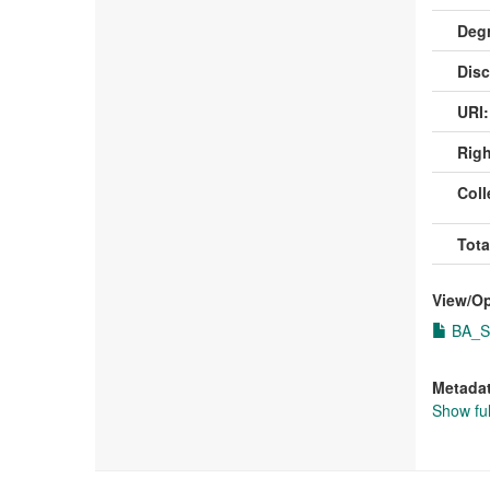
Deg
Disc
URI:
Righ
Coll
Tota
View/
O
BA_Su
Metada
Show ful