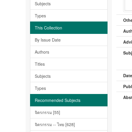
Subjects
Types
Othe
This Collection
Auth
By Issue Date
Advi
Authors
Subj
Titles
Date
Subjects
Publ
Types
Abst
Recommended Subjects
จิตรกรรม [55]
จิตรกรรม -- ไทย [628]