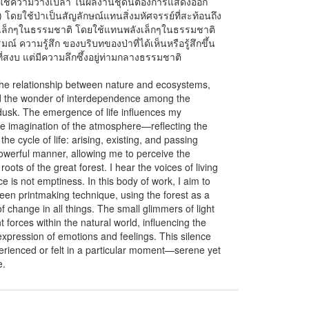
ม่ใช่ความว่างเปล่า ในผลงานชุดนี้ต้องการแสดงออก
โดยใช้ป่าเป็นสัญลักษณ์แทนสิ่งมหัศจรรย์ที่สะท้อนถึง
เล็กๆในธรรมชาติ โดยใช้แทนพลังเล็กๆในธรรมชาติ
 ความรู้สึก ของบริบทของป่าที่ได้เห็นหรือรู้สึกขึ้น
่สงบ แต่มีความลึกซึ้งอยู่ท่ามกลางธรรมชาติ
 the relationship between nature and ecosystems,
nd the wonder of interdependence among the
dusk. The emergence of life influences my
he imagination of the atmosphere—reflecting the
the cycle of life: arising, existing, and passing
powerful manner, allowing me to perceive the
roots of the great forest. I hear the voices of living
e is not emptiness. In this body of work, I aim to
een printmaking technique, using the forest as a
f change in all things. The small glimmers of light
t forces within the natural world, influencing the
xpression of emotions and feelings. This silence
erienced or felt in a particular moment—serene yet
e.