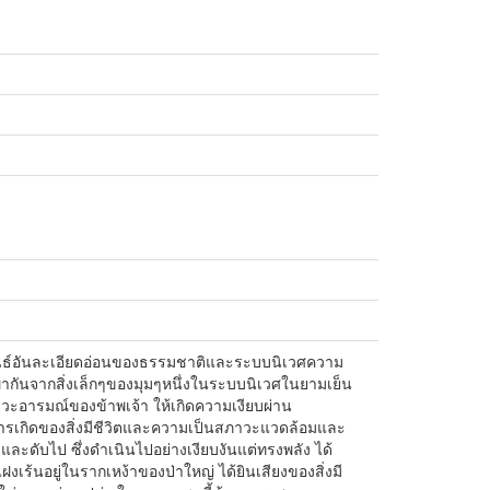
มพันธ์อันละเอียดอ่อนของธรรมชาติและระบบนิเวศความ
ากันจากสิ่งเล็กๆของมุมๆหนึ่งในระบบนิเวศในยามเย็น
ภาวะอารมณ์ของข้าพเจ้า ให้เกิดความเงียบผ่าน
ารเกิดของสิ่งมีชีวิตและความเป็นสภาวะแวดล้อมและ
ู่ และดับไป ซึ่งดำเนินไปอย่างเงียบงันแต่ทรงพลัง ได้
ฝงเร้นอยู่ในรากเหง้าของป่าใหญ่ ได้ยินเสียงของสิ่งมี