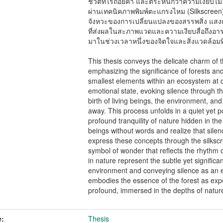
ชีวิตที่ไร้ถ้อยคำ และตระหนักว่าความเงียบไ
ผ่านเทคนิคภาพพิมพ์ตะแกรงไหม (Silkscreen) 
จังหวะของการเปลี่ยนแปลงของสรรพสิ่ง แสง
ที่ส่งผลในสะภาพแวดและความเงียบสื่อถึงอารมณ์
มาในช่วงเวลาหนึ่งของจิตใจและสิ่งแวดล้อมที
This thesis conveys the delicate charm of
emphasizing the significance of forests a
smallest elements within an ecosystem at 
emotional state, evoking silence through t
birth of living beings, the environment, and 
away. This process unfolds in a quiet yet 
profound tranquility of nature hidden in the 
beings without words and realize that silenc
express these concepts through the silkscr
symbol of wonder that reflects the rhythm o
in nature represent the subtle yet significan
environment and conveying silence as an e
embodies the essence of the forest as exp
profound, immersed in the depths of natur
:
Thesis