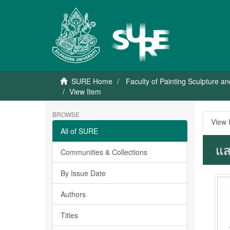
SURE Home
Faculty of Painting Sculpture a
View Item
BROWSE
View 
All of SURE
แส
Communities & Collections
By Issue Date
Authors
Titles