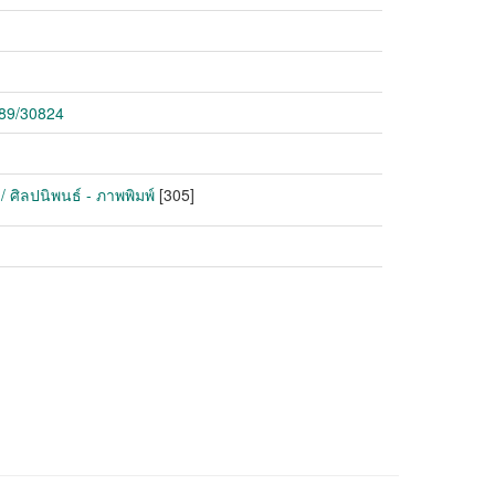
789/30824
/ ศิลปนิพนธ์ - ภาพพิมพ์
[305]