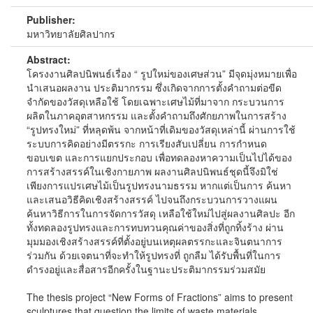
Publisher:
มหาวิทยาลัยศิลปากร
Abstract:
โครงงานศิลปนิพนธ์เรื่อง “ รูปใหม่ของเศษส่วน” มีจุดมุ่งหมายเพื่อ
นำเสนอผลงาน ประติมากรรม ซึ่งเกิดจากการตั้งคำถามต่อขีด
จำกัดของวัสดุเหลือใช้ โดยเฉพาะเศษไม้ที่มาจาก กระบวนการ
ผลิตในภาคอุตสาหกรรม และตั้งคำถามถึงศักยภาพในการสร้าง
“รูปทรงใหม่” ที่หลุดพ้น จากหน้าที่เดิมของวัสดุเหล่านี้ ผ่านการใช้
ระบบการคิดอย่างมีตรรกะ การเรียงสับเปลี่ยน การกำหนด
ขอบเขต และการแยกประกอบ เพื่อทดลองหาความเป็นไปได้ของ
การสร้างสรรค์ในเชิงกายภาพ ผลงานศิลปนิพนธ์ชุดนี้จึงมิใช่
เพียงการแปรเศษไม้เป็นรูปทรงนามธรรม หากแต่เป็นการ ค้นหา
และเสนอวิธีคิดเชิงสร้างสรรค์ ไปจนถึงกระบวนการวางแผน
ค้นหาวิธีการในการจัดการวัสดุ เหลือใช้ใหม่ไปสู่ผลงานศิลปะ อีก
ทั้งทดลองรูปทรงและการทบทวนคุณค่าของสิ่งที่ถูกทิ้งร้าง ผ่าน
มุมมองเชิงสร้างสรรค์ที่ตั้งอยู่บนเหตุผลตรรกะและจินตนาการ
ร่วมกัน ด้วยเจตนาที่จะทำให้รูปทรงที่ ถูกลืม ได้รับพื้นที่ในการ
ดำรงอยู่และสื่อสารอีกครั้งในฐานะประติมากรรมร่วมสมัย
The thesis project “New Forms of Fractions” aims to present
sculptures that question the limits of waste materials,