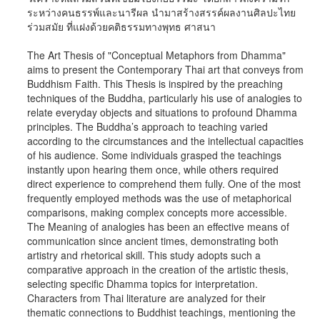
ระหว่างคนธรรพ์และนารีผล นำมาสร้างสรรค์ผลงานศิลปะไทย
ร่วมสมัย ที่แฝงด้วยคติธรรมทางพุทธ ศาสนา
The Art Thesis of "Conceptual Metaphors from Dhamma"
aims to present the Contemporary Thai art that conveys from
Buddhism Faith. This Thesis is inspired by the preaching
techniques of the Buddha, particularly his use of analogies to
relate everyday objects and situations to profound Dhamma
principles. The Buddha’s approach to teaching varied
according to the circumstances and the intellectual capacities
of his audience. Some individuals grasped the teachings
instantly upon hearing them once, while others required
direct experience to comprehend them fully. One of the most
frequently employed methods was the use of metaphorical
comparisons, making complex concepts more accessible.
The Meaning of analogies has been an effective means of
communication since ancient times, demonstrating both
artistry and rhetorical skill. This study adopts such a
comparative approach in the creation of the artistic thesis,
selecting specific Dhamma topics for interpretation.
Characters from Thai literature are analyzed for their
thematic connections to Buddhist teachings, mentioning the