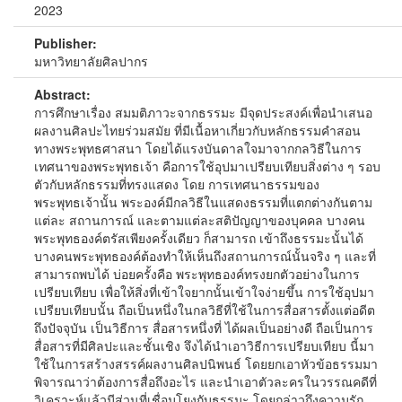
2023
Publisher:
มหาวิทยาลัยศิลปากร
Abstract:
การศึกษาเรื่อง สมมติภาวะจากธรรมะ มีจุดประสงค์เพื่อนำเสนอ
ผลงานศิลปะไทยร่วมสมัย ที่มีเนื้อหาเกี่ยวกับหลักธรรมคำสอน
ทางพระพุทธศาสนา โดยได้แรงบันดาลใจมาจากกลวิธีในการ
เทศนาของพระพุทธเจ้า คือการใช้อุปมาเปรียบเทียบสิ่งต่าง ๆ รอบ
ตัวกับหลักธรรมที่ทรงแสดง โดย การเทศนาธรรมของ
พระพุทธเจ้านั้น พระองค์มีกลวิธีในแสดงธรรมที่แตกต่างกันตาม
แต่ละ สถานการณ์ และตามแต่ละสติปัญญาของบุคคล บางคน
พระพุทธองค์ตรัสเพียงครั้งเดียว ก็สามารถ เข้าถึงธรรมะนั้นได้
บางคนพระพุทธองค์ต้องทำให้เห็นถึงสถานการณ์นั้นจริง ๆ และที่
สามารถพบได้ บ่อยครั้งคือ พระพุทธองค์ทรงยกตัวอย่างในการ
เปรียบเทียบ เพื่อให้สิ่งที่เข้าใจยากนั้นเข้าใจง่ายขึ้น การใช้อุปมา
เปรียบเทียบนั้น ถือเป็นหนึ่งในกลวิธีที่ใช้ในการสื่อสารตั้งแต่อดีต
ถึงปัจจุบัน เป็นวิธีการ สื่อสารหนึ่งที่ ได้ผลเป็นอย่างดี ถือเป็นการ
สื่อสารที่มีศิลปะและชั้นเชิง จึงได้นำเอาวิธีการเปรียบเทียบ นี้มา
ใช้ในการสร้างสรรค์ผลงานศิลปนิพนธ์ โดยยกเอาหัวข้อธรรมมา
พิจารณาว่าต้องการสื่อถึงอะไร และนำเอาตัวละครในวรรณคดีที่
วิเคราะห์แล้วมีส่วนที่เชื่อมโยงกับธรรมะ โดยกล่าวถึงความรัก