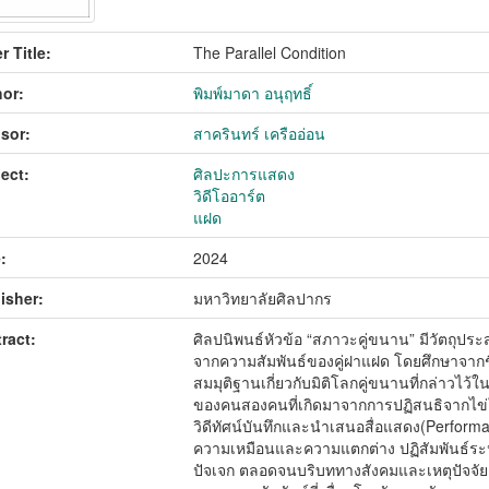
r Title:
The Parallel Condition
or:
พิมพ์มาดา อนุฤทธิ์
sor:
สาครินทร์ เครืออ่อน
ect:
ศิลปะการแสดง
วิดีโออาร์ต
แฝด
:
2024
isher:
มหาวิทยาลัยศิลปากร
ract:
ศิลปนิพนธ์หัวข้อ “สภาวะคู่ขนาน” มีวัตถุประ
จากความสัมพันธ์ของคู่ฝาแฝด โดยศึกษาจากช
สมมุติฐานเกี่ยวกับมิติโลกคู่ขนานที่กล่าวไ
ของคนสองคนที่เกิดมาจากการปฏิสนธิจากไข่
วิดีทัศน์บันทึกและนำเสนอสื่อแสดง(Perform
ความเหมือนและความแตกต่าง ปฏิสัมพันธ์ระห
ปัจเจก ตลอดจนบริบททางสังคมและเหตุปัจจัยต