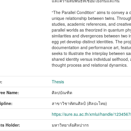
และความสัมพันธ์ที่เชื่อมโยงกันและกัน
“The Parallel Condition” aims to convey a
unique relationship between twins. Through
studies, academic references, and creative
parallel worlds as theorized in quantum ph
similarities and divergences between two in
egg yet develop distinct identities. The pro
documentation and performance art, featuri
seeks to illustrate the interplay between 
shared identity versus individual selfhood,
thought process and relational dynamics.
:
Thesis
ree Name:
ศิลปบัณฑิต
ipline:
สาขาวิชาทัศนศิลป์ (ศิลปะไทย)
https://sure.su.ac.th/xmlui/handle/123456
ts Holder:
มหาวิทยาลัยศิลปากร