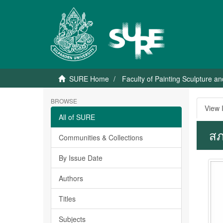
SURE Home
Faculty of Painting Sculpture a
BROWSE
View 
All of SURE
สภ
Communities & Collections
By Issue Date
Authors
Titles
Subjects