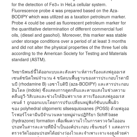
for the detection of Fe3+ in HeLa cellular system.
Fluorescence probe 4 was prepared based on the Aza-
BODIPY which was utilized as a taxation petroleum marker.
Probe 4 could be used as fluorescent petroleum marker for
the quantitative determination of different commercial fuel
oils, (diesel and gasohol). Moreover, this marker was stable
under storage conditions over a period of at least 3 months
and did not alter the physical properties of the three fuel oils
according to the American Society for Testing and Materials
standard (ASTM).
วิทยานิพนธ์นี้ได้ออกแบบและสังเคราะห์สารเรืองแสงฟลูออเรส
เซนต์ชนิดใหม่จำนวน 4 ชนิดบนพื้นฐานของสารประกอบโรดามี
นบี (rhodamine B) เอซาโบดิปี (aza-BODIPY) และสารประกอบ
อินโดล (indole) ซึ่งแสดงการดูดกลืนและคายแสงในช่วงความ
คลื่นยูวี-วิสิเบลและช่วงใกล้อินฟราเรด สารเรืองแสงฟลูออเรส
เซนต์ 1 ถูกออกแบบโดยการปรับเปลี่ยนหมู่ฟังก์ชันบนพื้นผิว
ของ polyhedral oligomeric silsesquioxanes (POSS) ด้วยฟลูออ
โรฟอร์โรดามีนบีจำนวนหลายหมู่ผ่านปฏิกิริยา Schiff base
(hydrazone) formation เพื่อเพิ่มความไวในการตรวจวัดไอออน
ปรอทในสารละลายที่มีน้ำเป็นองค์ประกอบ เซ็นเซอร์ 1 แสดงการ
ตรวจวัดไอออนปรอทได้อย่างว่องไวและจำเพาะเจาะจงสูงด้วยค่า