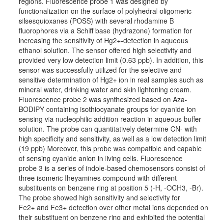
regions. Fluorescence probe 1 was designed by
functionalization on the surface of polyhedral oligomeric
silsesquioxanes (POSS) with several rhodamine B
fluorophores via a Schiff base (hydrazone) formation for
increasing the sensitivity of Hg2+-detection in aqueous
ethanol solution. The sensor offered high selectivity and
provided very low detection limit (0.63 ppb). In addition, this
sensor was successfully utilized for the selective and
sensitive determination of Hg2+ ion in real samples such as
mineral water, drinking water and skin lightening cream.
Fluorescence probe 2 was synthesized based on Aza-
BODIPY containing isothiocyanate groups for cyanide ion
sensing via nucleophilic addition reaction in aqueous buffer
solution. The probe can quantitatively determine CN- with
high specificity and sensitivity, as well as a low detection limit
(19 ppb) Moreover, this probe was compatible and capable
of sensing cyanide anion in living cells. Fluorescence
probe 3 is a series of indole-based chemosensors consist of
three isomeric Iheyamines compound with different
substituents on benzene ring at position 5 (-H, -OCH3, -Br).
The probe showed high sensitivity and selectivity for
Fe2+ and Fe3+ detection over other metal ions depended on
their substituent on benzene ring and exhibited the potential