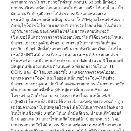
ความสามารถในการตรวจวัดต่ำสุดเท่ากับ 0.63 ppb อีกทั้งยัง
สามารถวิเคราะห์หาไอออนปรอทในตัวอย่างจริง ได้แก่ น้ำแร่ น้ำ
ดื่มและครีมบำรุงผิวกาย ได้ด้วย สารเรืองแสงฟลูออเรส
เซนต์ 2 ถูกสังเคราะห์บนพื้นฐานเอซาโบดิปีฟลูออโรฟอร์เชื่อมต่อ
กับหมู่ไอโซไทโอไซยาเนตสำหรับตรวจวัดไอออนไซยาไนด์ด้วย
ปฏิกิริยาการเติมของนิวคลีโอไฟล์ในสารละลายบัฟเฟอร์
เซ็นเซอร์นี้แสดงการตรวจวัดไอออนไซยาไนด์ได้อย่างว่องไวและ
จำเพาะเจาะจงสูงด้วยค่าความสามารถในการตรวจวัดต่ำสุด
เท่ากับ 19 ppb อีกทั้งยังสามารถวิเคราะห์หาไอออนไซยาไนด์ใน
เซลล์สิ่งมีชีวิตได้ สารเรืองแสงฟลูออเรสเซนต์ 3 ประกอบด้วย
เซ็นเซอร์ทางเคมีจำพวกสารประกอบ indole จำนวน 3 โมเลกุลที่
มีหมู่แทนที่บนวงเบนซีนตำแหน่งที่ 5 ที่แตกต่างกันได้แก่ -H -
OCH3 และ -Br โดยเซ็นเซอร์ทั้ง 3 แสดงการตรวจวัดไอออน
เหล็กเฟอรัส (Fe2+) และไอออนเหล็กเฟอริก (Fe3+)ได้อย่าง
จำเพาะเจาะจงสูงและว่องไวด้วยค่าความสามารถในการตรวจวัด
ต่ำสุดแตกต่างกันซึ่งขึ้นอยู่กับหมู่แทนที่บนวงเบนซีนของ
โครงสร้าง อีกทั้งยังสามารถวิเคราะห์หาไอออนเหล็กเฟอริ
ก (Fe3+) ในเซลล์สิ่งมีชีวิตได้ สารเรืองแสงฟลูออเรสเซนต์ 4 ถูก
เตรียมจากเอซาโบดิปีฟลูออโรฟอร์เพื่อใช้เป็นสารทำเครื่องหมาย
ในน้ำมันเชื้อเพลิง 3 ชนิด ได้แก่ น้ำมันดีเซล, น้ำมันแก๊สโซฮอล์
อี 10 ออกเทน 91 และน้ำมันแก๊สโซฮอล์อี 10 ออกเทน 95 โดย
สามารถตรวจวัดได้ด้วยการเรืองแสงฟลูออเรสเซนต์ซึ่งสามารถ
วิเคราะห์หาปริมาณสารทำเครื่องหมายได้ด้วยวิธีการทางสเปกโต