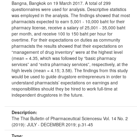
Bangna, Bangkok on 19 March 2017. A total of 299
questionnaires were used for analysis. Descriptive statistics
was employed in the analysis. The findings showed that most
pharmacists expected to earn 5,001 - 10,000 baht for their
pharmacy license, receive a salary of 25,001 - 35,000 baht
per month, and receive 100 to 150 baht per hour for
overtime. For their expectations on duties as community
pharmacists the results showed that their expectations on
“management of drug inventory” were at the highest level
(mean = 4.35, which was followed by “basic pharmacy
services” and “extra pharmacy services”, respectively, at the
high levels (mean = 4.15; 3.58). The findings from this study
would be used to guide drugstore entrepreneurs in order to
understand pharmacists’ expectations on earnings and
responsibilities should they be hired to work full-time at
independent drugstores in the future.
Description:
The Thai Bulletin of Pharmaceutical Sciencesม Vol. 14 No. 2
(2019): JULY - DECEMBER 2019; p.31-45
Type: