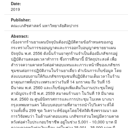
Date:
2019
Publisher:
คณะเภสัชศาสตร์ มหาวิทยาลัยศิลปากร
Abstract:
เนื่องจากร้านยาแผนปัจจุบันต้องปฏิบัติตามข้อกำหนดของกฎ
กระทรวงในการขออนุญาตและการออกใบอนุญาตขายยาแผน
ปัจจุบัน พ.ศ. 2556 ดังนั้นร้านยาทุกร้านจำเป็นต้องมีเภสัชกรอยู่
ปฏิบัติงานตลอดเวลาทำการ ซึ่งการศึกษานี้ มีวัตถุประสงค์ เพื่อ
สำรวจความคาดหวังต่อค่าตอบแทนและภาระหน้าที่ของเภสัชกร
ชุมชนต่อการปฏิบัติงานในร้านยาเดี่ยว ดำเนินการเก็บข้อมูล โดย
ส่งแบบสอบถามให้กับเภสัชกรชุมชนที่ปฏิบัติงานเต็มเวลาในร้าน
ยาคุณภาพทั้งประเทศระหว่างวันที่ 14 มกราคม ถึง วันที่ 15
มีนาคม พ.ศ. 2560 และเก็บข้อมูลเพิ่มเติมในงานประชุมใหญ่
สามัญประจำปี พ.ศ. 2559 สมาคมร้านยา ในวันที่ 19 มีนาคม
พ.ศ. 2560 ณ ศูนย์นิทรรศการและการประชุม ไบเทค บางนา
กรุงเทพมหานคร ได้แบบสอบถามที่สามารถนำไปวิเคราะห์ได้
รวมทั้งสิ้น 299 ชุด วิเคราะห์ข้อมูลโดยใช้สถิติเชิงพรรณนา ผล
การวิจัยพบว่า ในด้านค่าตอบแทน เภสัชกรส่วนใหญ่มีความคาด
หวังต่อค่าใบประกอบวิชาชีพ อยู่ในช่วง 5,001 - 10,000 บาท มี
ความคาดหวังต่อเงินเดือน อยู่ในช่วง 25,001 - 35,000 บาท มี