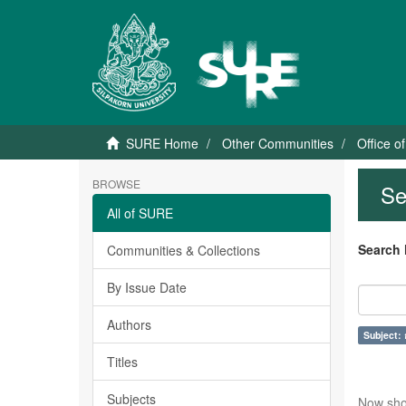
SURE Home
Other Communities
Office o
BROWSE
Se
All of SURE
Search 
Communities & Collections
By Issue Date
Authors
Subject:
Titles
Subjects
Now sho