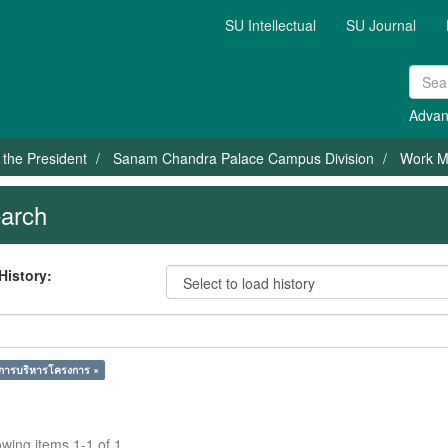
SU Intellectual
SU Journal
Advan
f the President
Sanam Chandra Palace Campus Division
Work Ma
arch
History:
 การบริหารโครงการ ×
wing items 1-1 of 1