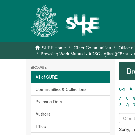
SURE Home
Other Communities
Office o
Browsing Work Manual - ADSC / คู่มือปฏิบัติงาน -
BROWSE
Br
All of SURE
0-9
A
Communities & Collections
ก
ข
By Issue Date
ล
ฦ
Authors
Titles
Sorry, t