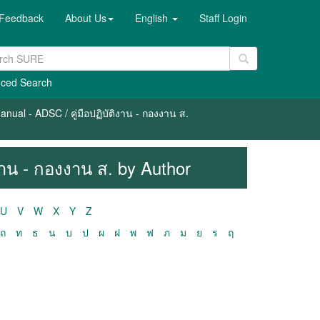
Feedback
About Us
English
Staff Login
ced Search
nual - ADSC / คู่มือปฏิบัติงาน - กองงาน ส.
งาน - กองงาน ส. by Author
U
V
W
X
Y
Z
ถ
ท
ธ
น
บ
ป
ผ
ฝ
พ
ฟ
ภ
ม
ย
ร
ฤ