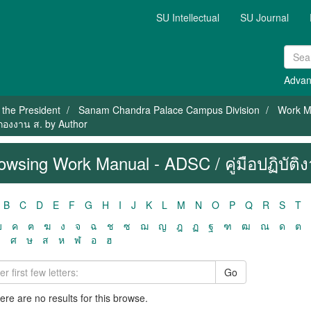
SU Intellectual
SU Journal
Advan
f the President
Sanam Chandra Palace Campus Division
Work Ma
 กองงาน ส. by Author
owsing Work Manual - ADSC / คู่มือปฏิบัติ
B
C
D
E
F
G
H
I
J
K
L
M
N
O
P
Q
R
S
T
ฃ
ค
ฅ
ฆ
ง
จ
ฉ
ช
ซ
ฌ
ญ
ฎ
ฏ
ฐ
ฑ
ฒ
ณ
ด
ต
ว
ศ
ษ
ส
ห
ฬ
อ
ฮ
Go
here are no results for this browse.