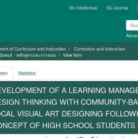
SU Intellectual
SU Journal
Advan
ent of Curriculum and Instruction
Curriculum and Instruction
ษฎีนิพนธ์ - หลักสูตรและการสอน
View Item
Item
Statistics
EVELOPMENT OF A LEARNING MANAG
ESIGN THINKING WITH COMMUNITY-B
OCAL VISUAL ART DESIGNING FOLLO
ONCEPT OF HIGH SCHOOL STUDENTS