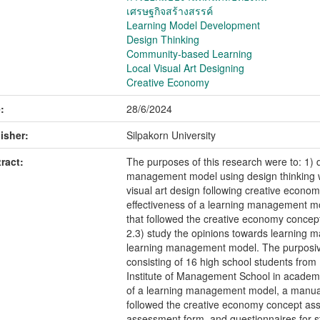
เศรษฐกิจสร้างสรรค์
Learning Model Development
Design Thinking
Community-based Learning
Local Visual Art Designing
Creative Economy
:
28/6/2024
isher:
Silpakorn University
ract:
The purposes of this research were to: 1) 
management model using design thinking w
visual art design following creative econom
effectiveness of a learning management mode
that followed the creative economy concept,
2.3) study the opinions towards learning
learning management model. The purposive
consisting of 16 high school students from 
Institute of Management School in acade
of a learning management model, a manual, 
followed the creative economy concept asse
assessment form, and questionnaires for 