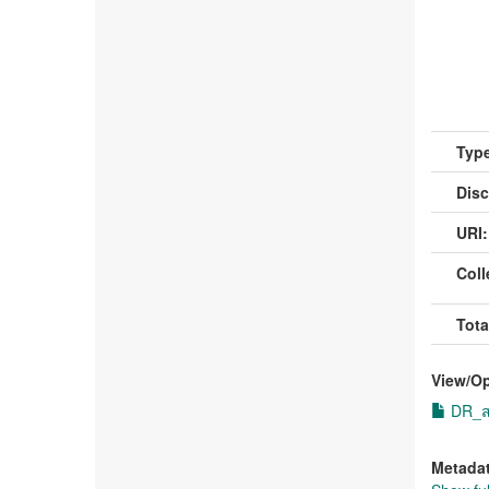
Type
Disc
URI:
Coll
Tota
View/
O
DR_สร
Metada