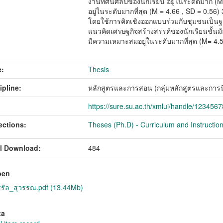
งานทัศนศิลป์ของนักเรียน อยู่ในระดัดีมาก (
อยู่ในระดับมากที่สุด (M = 4.66 , SD = 0.5
โดยใช้การคิดเชิงออกแบบร่วมกับชุมชนเป็นฐา
แนวคิดเศรษฐกิจสร้างสรรค์ของนักเรียนชั้นม
มีความเหมาะสมอยู่ในระดับมากที่สุด (M= 4.5
:
Thesis
ipline:
หลักสูตรและการสอน (กลุ่มหลักสูตรและการน
https://sure.su.ac.th/xmlui/handle/123456
ections:
Theses (Ph.D) - Curriculum and Instructio
l Download:
484
pen
ัล_สุวรรณ.pdf (13.44Mb)
ta