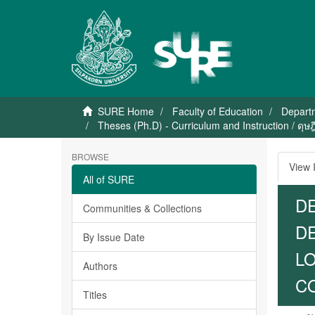
SURE Home
Faculty of Education
Departm
Theses (Ph.D) - Curriculum and Instruction / ดุ
BROWSE
View 
All of SURE
D
Communities & Collections
D
By Issue Date
L
Authors
C
Titles