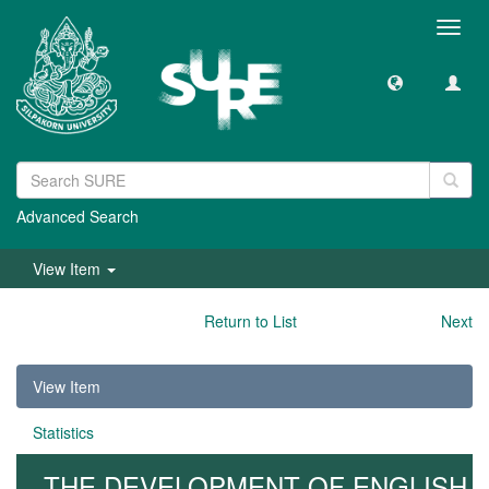
Toggl
navig
Advanced Search
View Item
Return to List
Next
View Item
Statistics
THE DEVELOPMENT OF ENGLISH