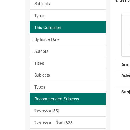
Subjects
Types
This Collection
By Issue Date
Authors
Titles
Auth
Subjects
Advi
Types
Subj
Recommended Subjects
จิตรกรรม [55]
จิตรกรรม -- ไทย [628]