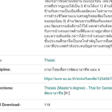
ให้แก่เยาวชนผ่านบทอ่านในแบบเรียน โดยใช้
ภาพที่ปรากฏแบ่งได้เป็น 3 ด้านได้แก่ 1) ด้า
ข้ามกับความเป็นเมืองที่แอดอัดและไม่สามารถเป็
การดำรงชีวิตตามแนวเศรษฐกิจพอเพียงในขณะท
ของทุนนิยม 3) ด้านวัฒนธรรมที่ท้องถิ่นแสดง
และวัฒนธรรมอันดีงามไว้ได้ แตกต่างกับสังคมเม
รับการนำเสนอภาพด้านที่ดีและน่าอยู่อาศัยกว่า
และความทันสมัย กล่าวได้การนำเสนอภาพท้องถ
ชั้นประถมศึกษาจึงเป็นกลไกสำคัญในการสื่อส
เวลาที่ประเทศกำลังประสบปัญหาทางเศรษฐก
:
Thesis
ipline:
ภาษาไทยเพื่อการพัฒนาอาชีพ แผน ข
https://sure.su.ac.th/xmlui/handle/123456
ections:
Theses (Master's degree) - Thai for Caree
พัฒนาอาชีพ
[81]
l Download:
118