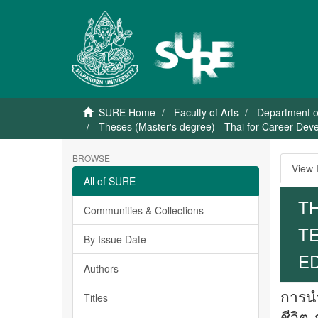
SURE Home
Faculty of Arts
Department o
Theses (Master's degree) - Thai for Career Dev
BROWSE
View 
All of SURE
TH
Communities & Collections
TE
By Issue Date
E
Authors
การนำ
Titles
ชีวิต