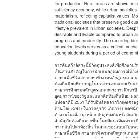
for production. Rural areas are shown as co
sufficiency economy, while urban societie
materialism, reflecting capitalist values. 
traditional societies that preserve good cust
lifestyle prevalent in urban societies. Desp
desirable and livable compared to urban are
progress and modernity. The recurring idea
education levels serves as a critical mecha
young students during a period of economic
การค้นคว้าอิสระนี้มีวัตถุประสงค์เพื่อศึกษ
เป็นส่วนสำคัญในการนำเสนออุดมการณ์ท้องถ
ภาษาเพื่อชีวิต ภาษาพาที ตามหลักสูตรแกน
ท้องถิ่นนิยมที่ปรากฏในบทอ่านจากแบบเรียนร
ภาษาพาที ตามหลักสูตรแกนกลางการศึกษาปี 
อุดมการณ์ของรัฐและแนวคิดท้องถิ่นนิยม ผ
แห่งชาติปี 2551 ได้รับอิทธิพลจากวิกฤตเศร
ด้านโดยเฉพาะในภาคธุรกิจ เกิดการปลดพนัก
ทำงานในเมืองมุ่งหน้ากลับสู่ท้องถิ่นหรือถิ่นเ
สำคัญกับท้องถิ่นมากขึ้น โดยมีแนวคิดเศรษฐ
การกลับไปหาท้องถิ่น ในส่วนของแบบเรียนพบ
ภาษาเพื่อชีวิต ภาษาพาที ตามหลักสูตรแกนกลา