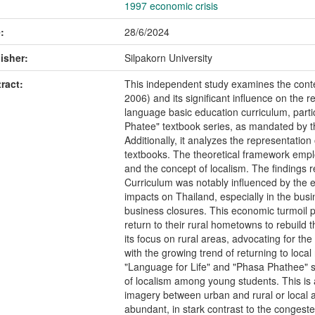
1997 economic crisis
:
28/6/2024
isher:
Silpakorn University
ract:
This independent study examines the contex
2006) and its significant influence on the r
language basic education curriculum, parti
Phatee" textbook series, as mandated by 
Additionally, it analyzes the representation
textbooks. The theoretical framework empl
and the concept of localism. The findings 
Curriculum was notably influenced by the 
impacts on Thailand, especially in the busi
business closures. This economic turmoil 
return to their rural hometowns to rebuild 
its focus on rural areas, advocating for th
with the growing trend of returning to loca
"Language for Life" and "Phasa Phathee" ser
of localism among young students. This is 
imagery between urban and rural or local a
abundant, in stark contrast to the congest