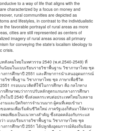
nducive to a way of life that aligns with the
s are characterized by a focus on money and
Moreover, rural communities are depicted as
oms and lifestyles, in contrast to the individualistic
ite the favorable portrayal of rural areas as more
as, cities are still represented as centers of
lized imagery of rural areas across all primary
nism for conveying the state's localism ideology to
 crisis.
าบริบทสังคมไทยในทศวรรษ 2540 (พ.ศ.2540-2549) ที่
ิ่นนิยมในแบบเรียนรายวิชาพื้นฐาน วิชาภาษาไทย ชุด
กลางการศึกษาปี 2551 และศึกษาการนําเสนออุดมการณ์
ายวิชาพื้นฐาน วิชาภาษาไทย ชุด ภาษาเพื่อชีวิต
2551 กรอบแนวคิดที่ใช้ในการศึกษา คือ กลไกทาง
ลการศึกษาพบว่าการปรับหลักสูตรแกนกลางการศึกษา
ษฐกิจในปี 2540 ซึ่งส่งผลกระทบต่อประเทศไทยในหลาย
งานและปิดกิจการจำนวนมาก ผู้คนที่เคยเข้ามา
กิดของตนเพื่อเริ่มต้นชีวิตใหม่ ภาครัฐเองก็หันมาให้ความ
กิจพอเพียงเป็นแนวทางสำคัญ ซึ่งสอดคล้องกับกระแส
ว่า แบบเรียนรายวิชาพื้นฐาน วิชาภาษาไทย ชุด
งการศึกษาปี 2551 ได้ปลูกฝังอุดมการณ์ท้องถิ่นนิยม