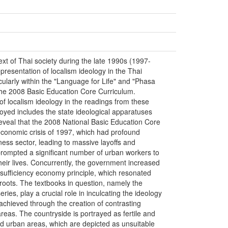
t of Thai society during the late 1990s (1997-
epresentation of localism ideology in the Thai
cularly within the "Language for Life" and "Phasa
the 2008 Basic Education Core Curriculum.
 of localism ideology in the readings from these
oyed includes the state ideological apparatuses
reveal that the 2008 National Basic Education Core
economic crisis of 1997, which had profound
ness sector, leading to massive layoffs and
prompted a significant number of urban workers to
their lives. Concurrently, the government increased
e sufficiency economy principle, which resonated
l roots. The textbooks in question, namely the
ies, play a crucial role in inculcating the ideology
achieved through the creation of contrasting
reas. The countryside is portrayed as fertile and
ed urban areas, which are depicted as unsuitable