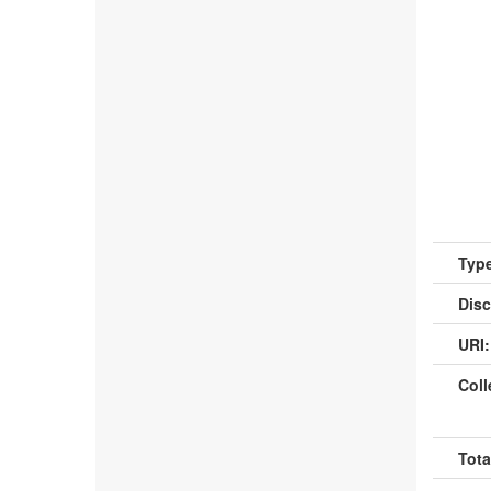
Type
Disc
URI:
Coll
Tota