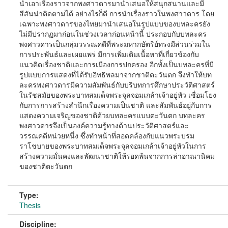
นําเอาเรื่องราวจากพงศาวดารมานําเสนอให้สนุกสนานและมี
สีสันน่าติดตามได้ อย่างไรก็ดี การนำเรื่องราวในพงศาวดาร โดย
เฉพาะพงศาวดารของไทยมานำเสนอในรูปแบบของบทละครยัง
ไม่มีปรากฏมาก่อนในช่วงเวลาก่อนหน้านี้ ประกอบกับบทละคร
พงศาวดารเป็นกลุ่มวรรณคดีที่พระมหากษัตริย์ทรงมีส่วนร่วมใน
การประพันธ์และเผยแพร่ มีการเพิ่มเติมเนื้อหาที่เกี่ยวข้องกับ
แนวคิดเรื่องชาติและการเมืองการปกครอง อีกทั้งเป็นบทละครที่มี
รูปแบบการแสดงที่ได้รับอิทธิพลมาจากชาติตะวันตก จึงทำให้บท
ละครพงศาวดารมีความสัมพันธ์กับบริบทการศึกษาประวัติศาสตร์
ในรัชสมัยของพระบาทสมเด็จพระจุลจอมเกล้าเจ้าอยู่หัว เชื่อมโยง
กับการการสร้างสำนึกเรื่องความเป็นชาติ และสัมพันธ์อยู่กับการ
แสดงความเจริญของชาติด้วยบทละครแบบตะวันตก บทละคร
พงศาวดารจึงเป็นองค์ความรู้ทางด้านประวัติศาสตร์และ
วรรณคดีหน่วยหนึ่ง ซึ่งทำหน้าที่สอดคล้องกับแนวพระบรม
ราโชบายของพระบาทสมเด็จพระจุลจอมเกล้าเจ้าอยู่หัวในการ
สร้างความมั่นคงและพัฒนาชาติให้รอดพ้นจากการล่าอาณานิคม
ของชาติตะวันตก
Type:
Thesis
Discipline: