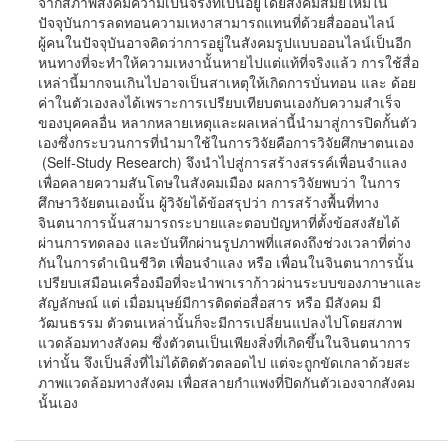
จากสภาพสังคมความเป็นจริงที่เป็นอยู่โดยสังคมสมัยใหม่ใน
ปัจจุบันการลดทอนความเหงาสามารถแทนที่ด้วยสื่อออนไลน์
ผู้คนในปัจจุบันอาจคิดว่าการอยู่ในสังคมรูปแบบออนไลน์เป็นอีก
หนทางที่จะทำให้ความเหงานั้นหายไปแต่แท้ที่จริงแล้ว การใช้สื่อ
เหล่านี้มากจนเกินไปอาจเป็นสาเหตุให้เกิดการบั่นทอน และ ด้อย
ค่าในตัวเองลงได้เพราะการเปรียบเทียบตนเองกับความสำเร็จ
ของบุคคลอื่น หลากหลายเหตุและผลเหล่านี้นำมาสู่การปิดกั้นตัว
เองซึ่งกระบวนการที่นำมาใช้ในการวิจัยคือการวิจัยศึกษาตนเอง
(Self-Study Research) จึงนำไปสู่การสร้างสรรค์เพื่อนจำแลง
เพื่อคลายความสันโดษในสังคมเมือง ผลการวิจัยพบว่า ในการ
ศึกษาวิจัยตนเองนั้น ผู้วิจัยได้ข้อสรุปว่า การสร้างพื้นที่ทาง
จินตนาการนั้นสามารถระบายและตอบปัญหาที่ตั้งข้อสงสัยได้
ผ่านการทดลอง และบันทึกผ่านรูปภาพที่แสดงถึงช่วงเวลาที่ต่าง
กันในการดำเนินชีวิต เพื่อนจำแลง หรือ เพื่อนในจินตนาการนั้น
เปรียบเสมือนเครื่องมือที่จะนำพาเราก้าวผ่านระบบของภาษาและ
สัญลักษณ์ แต่ เมื่อมนุษย์มีการติดต่อสื่อสาร หรือ มีสังคม มี
วัฒนธรรม ตัวตนเหล่านั้นก็จะมีการเปลี่ยนแปลงไปโดยสภาพ
แวดล้อมทางสังคม ซึ่งตัวตนเป็นเพียงสิ่งที่เกิดขึ้นในจินตนาการ
เท่านั้น จึงเป็นสิ่งที่ไม่ได้ติดตัวตลอดไป แต่จะถูกขัดเกลาด้วยสะ
ภาพแวดล้อมทางสังคม เพื่อสลายกำแพงที่ปิดกันตัวเองจากสังคม
นั้นเอง