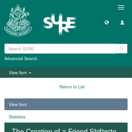
Toggl
navig
Advanced Search
View Item
Return to List
View Item
Statistics
The Creation of a Friend Shifterto